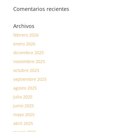
Comentarios recientes
Archivos
febrero 2026
enero 2026
diciembre 2025
noviembre 2025
octubre 2025
septiembre 2025
agosto 2025
julio 2025
junio 2025
mayo 2025
abril 2025