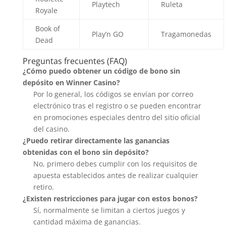
Playtech
Ruleta
Royale
Book of
Play’n GO
Tragamonedas
Dead
Preguntas frecuentes (FAQ)
¿Cómo puedo obtener un código de bono sin
depósito en Winner Casino?
Por lo general, los códigos se envían por correo
electrónico tras el registro o se pueden encontrar
en promociones especiales dentro del sitio oficial
del casino.
¿Puedo retirar directamente las ganancias
obtenidas con el bono sin depósito?
No, primero debes cumplir con los requisitos de
apuesta establecidos antes de realizar cualquier
retiro.
¿Existen restricciones para jugar con estos bonos?
Sí, normalmente se limitan a ciertos juegos y
cantidad máxima de ganancias.