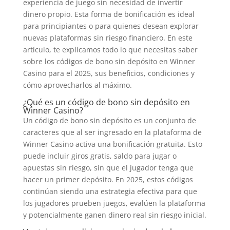
experiencia de juego sin necesidad de invertir
dinero propio. Esta forma de bonificación es ideal
para principiantes o para quienes desean explorar
nuevas plataformas sin riesgo financiero. En este
artículo, te explicamos todo lo que necesitas saber
sobre los códigos de bono sin depósito en Winner
Casino para el 2025, sus beneficios, condiciones y
cómo aprovecharlos al máximo.
¿Qué es un código de bono sin depósito en
Winner Casino?
Un código de bono sin depósito es un conjunto de
caracteres que al ser ingresado en la plataforma de
Winner Casino activa una bonificación gratuita. Esto
puede incluir giros gratis, saldo para jugar o
apuestas sin riesgo, sin que el jugador tenga que
hacer un primer depósito. En 2025, estos códigos
continúan siendo una estrategia efectiva para que
los jugadores prueben juegos, evalúen la plataforma
y potencialmente ganen dinero real sin riesgo inicial.