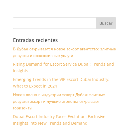
Entradas recientes
В Дубае открывается новое эскорт агентство: элитные
девушки и эксклюзивные услуги
Rising Demand for Escort Service Dubai: Trends and
Insights
Emerging Trends in the VIP Escort Dubai Industry:
What to Expect in 2024
Новая волна в индустрии эскорт Дубая: элитные
девушки эскорт и лучшие агенства открывают
горизонты
Dubai Escort Industry Faces Evolution: Exclusive
Insights into New Trends and Demand