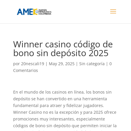
Winner casino código de
bono sin depósito 2025
por
20nescali19
|
May 29, 2025
| Sin categoría |
0
Comentarios
En el mundo de los casinos en línea, los bonos sin
depósito se han convertido en una herramienta
fundamental para atraer y fidelizar jugadores.
Winner Casino no es la excepción y para 2025 ofrece
promociones muy interesantes, especialmente
códigos de bono sin depósito que permiten iniciar la