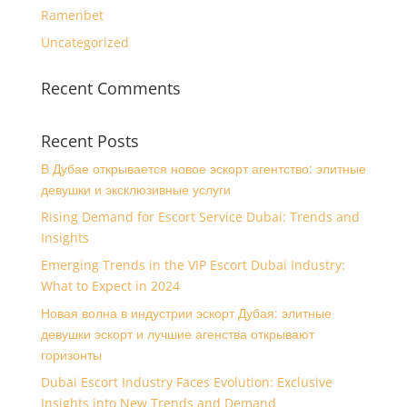
Ramenbet
Uncategorized
Recent Comments
Recent Posts
В Дубае открывается новое эскорт агентство: элитные
девушки и эксклюзивные услуги
Rising Demand for Escort Service Dubai: Trends and
Insights
Emerging Trends in the VIP Escort Dubai Industry:
What to Expect in 2024
Новая волна в индустрии эскорт Дубая: элитные
девушки эскорт и лучшие агенства открывают
горизонты
Dubai Escort Industry Faces Evolution: Exclusive
Insights into New Trends and Demand