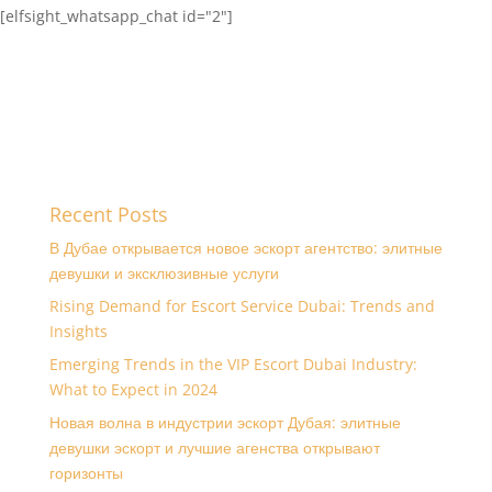
[elfsight_whatsapp_chat id="2"]
Recent Posts
В Дубае открывается новое эскорт агентство: элитные
девушки и эксклюзивные услуги
Rising Demand for Escort Service Dubai: Trends and
Insights
Emerging Trends in the VIP Escort Dubai Industry:
What to Expect in 2024
Новая волна в индустрии эскорт Дубая: элитные
девушки эскорт и лучшие агенства открывают
горизонты