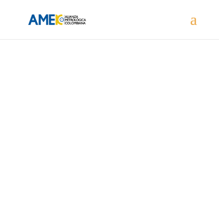
Bienvenidos a Amek S.A.S
Calibración de instrumentos
de medición, con personal
Calificado, que garantiza un
servicio Confiable, Eficiente y