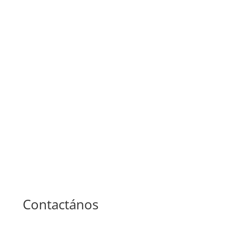
Planea tu Visita
Para garantizar la calidad de nuestra
atención, puedes llamar a nuestras
líneas telefónicas para coordinarla
Contactános