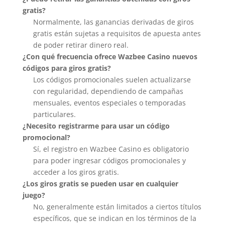
gratis?
Normalmente, las ganancias derivadas de giros
gratis están sujetas a requisitos de apuesta antes
de poder retirar dinero real.
¿Con qué frecuencia ofrece Wazbee Casino nuevos
códigos para giros gratis?
Los códigos promocionales suelen actualizarse
con regularidad, dependiendo de campañas
mensuales, eventos especiales o temporadas
particulares.
¿Necesito registrarme para usar un código
promocional?
Sí, el registro en Wazbee Casino es obligatorio
para poder ingresar códigos promocionales y
acceder a los giros gratis.
¿Los giros gratis se pueden usar en cualquier
juego?
No, generalmente están limitados a ciertos títulos
específicos, que se indican en los términos de la