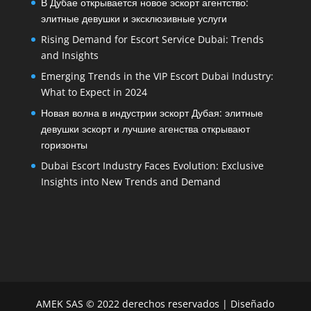
В Дубае открывается новое эскорт агентство:
элитные девушки и эксклюзивные услуги
Rising Demand for Escort Service Dubai: Trends
and Insights
Emerging Trends in the VIP Escort Dubai Industry:
What to Expect in 2024
Новая волна в индустрии эскорт Дубая: элитные
девушки эскорт и лучшие агенства открывают
горизонты
Dubai Escort Industry Faces Evolution: Exclusive
Insights into New Trends and Demand
AMEK SAS © 2022 derechos reservados | Diseñado