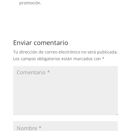
promoción.
Enviar comentario
Tu dirección de correo electrónico no será publicada.
Los campos obligatorios están marcados con
*