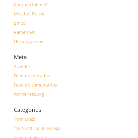
Kasyno Online PL
Mostbet Russia
pinco
Ramenbet
Uncategorized
Meta
Acceder
Feed de entradas
Feed de comentarios
WordPress.org
Categories
1win Brazil
1WIN Official In Russia
1win uzbekistan