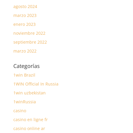
agosto 2024
marzo 2023
enero 2023
noviembre 2022
septiembre 2022
marzo 2022
Categorías
1win Brazil
1WIN Official In Russia
1win uzbekistan
1winRussia
casino
casino en ligne fr
casino online ar