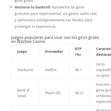
giros gratis.
Gestiona tu bankroll:
Aprovecha los giros
gratuitos para experimentar sin gastar saldo real,
y administra inteligentemente tus fondos para
prolongar la experiencia.
Juegos populares para usar con los giros gratis
en Wazbee Casino
RTP
Caracter
Juego
Proveedor
(%)
destaca
Giros
Starburst
NetEnt
96.1
expandib
re-spins
Función 
Book of
giros gra
Play’n GO
96.21
Dead
símbolos
especial
Multipli