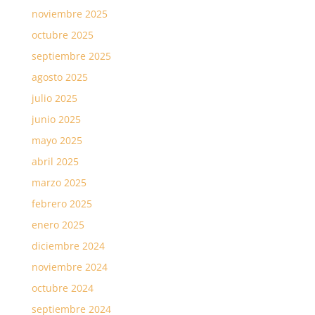
noviembre 2025
octubre 2025
septiembre 2025
agosto 2025
julio 2025
junio 2025
mayo 2025
abril 2025
marzo 2025
febrero 2025
enero 2025
diciembre 2024
noviembre 2024
octubre 2024
septiembre 2024