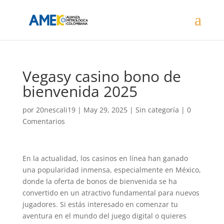
Vegasy casino bono de
bienvenida 2025
por
20nescali19
|
May 29, 2025
| Sin categoría |
0
Comentarios
En la actualidad, los casinos en línea han ganado
una popularidad inmensa, especialmente en México,
donde la oferta de bonos de bienvenida se ha
convertido en un atractivo fundamental para nuevos
jugadores. Si estás interesado en comenzar tu
aventura en el mundo del juego digital o quieres