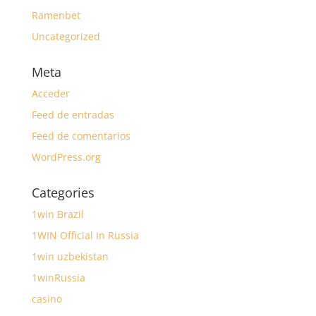
Ramenbet
Uncategorized
Meta
Acceder
Feed de entradas
Feed de comentarios
WordPress.org
Categories
1win Brazil
1WIN Official In Russia
1win uzbekistan
1winRussia
casino