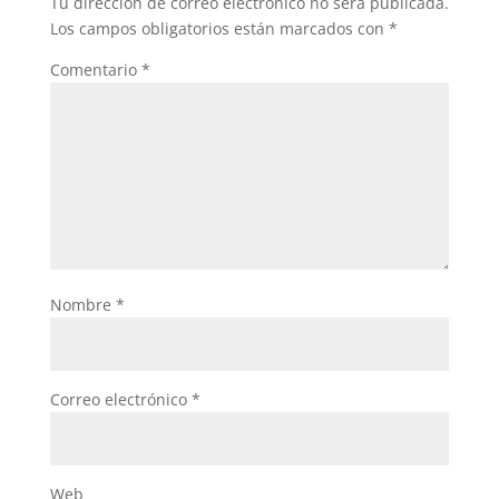
Tu dirección de correo electrónico no será publicada.
Los campos obligatorios están marcados con
*
Comentario
*
Nombre
*
Correo electrónico
*
Web