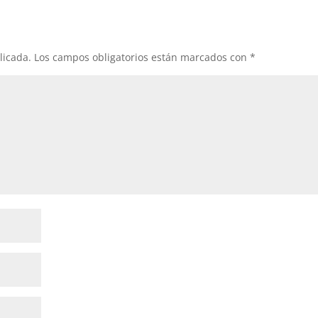
licada.
Los campos obligatorios están marcados con
*