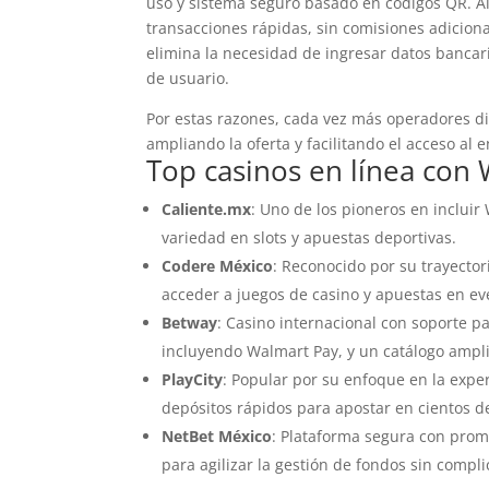
uso y sistema seguro basado en códigos QR. Al 
transacciones rápidas, sin comisiones adicion
elimina la necesidad de ingresar datos bancari
de usuario.
Por estas razones, cada vez más operadores d
ampliando la oferta y facilitando el acceso al 
Top casinos en línea con
Caliente.mx
: Uno de los pioneros en inclui
variedad en slots y apuestas deportivas.
Codere México
: Reconocido por su trayecto
acceder a juegos de casino y apuestas en ev
Betway
: Casino internacional con soporte p
incluyendo Walmart Pay, y un catálogo amplio
PlayCity
: Popular por su enfoque en la exper
depósitos rápidos para apostar en cientos 
NetBet México
: Plataforma segura con pro
para agilizar la gestión de fondos sin compli