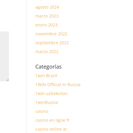
agosto 2024
marzo 2023
enero 2023
noviembre 2022
septiembre 2022
marzo 2022
Categorías
1win Brazil
1WIN Official In Russia
1win uzbekistan
1winRussia
casino
casino en ligne fr
casino online ar