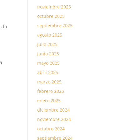
noviembre 2025
octubre 2025
septiembre 2025
, lo
agosto 2025
julio 2025
junio 2025
ia
mayo 2025
abril 2025
marzo 2025
febrero 2025
enero 2025
diciembre 2024
noviembre 2024
octubre 2024
septiembre 2024