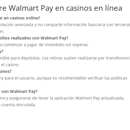
re Walmart Pay en casinos en línea
ar en casinos online?
ptación avanzada y no comparte información bancaria con terceros
ón.
ósitos realizados con Walmart Pay?
do comenzar a jugar de inmediato sin esperas.
y?
ble para depósitos. Los retiros suelen realizarse por transferenc
el casino.
sinos?
a para el usuario, aunque es recomendable verificar las políticas
r con Walmart Pay?
ino y asegurarse de tener la aplicación Walmart Pay actualizada,
a cuenta vinculada.