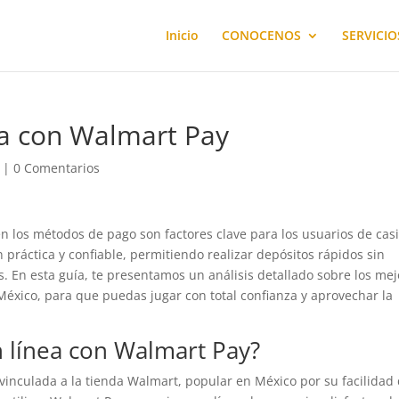
Inicio
CONOCENOS
SERVICIO
ea con Walmart Pay
a |
0 Comentarios
 en los métodos de pago son factores clave para los usuarios de cas
práctica y confiable, permitiendo realizar depósitos rápidos sin
os. En esta guía, te presentamos un análisis detallado sobre los me
éxico, para que puedas jugar con total confianza y aprovechar la
n línea con Walmart Pay?
inculada a la tienda Walmart, popular en México por su facilidad