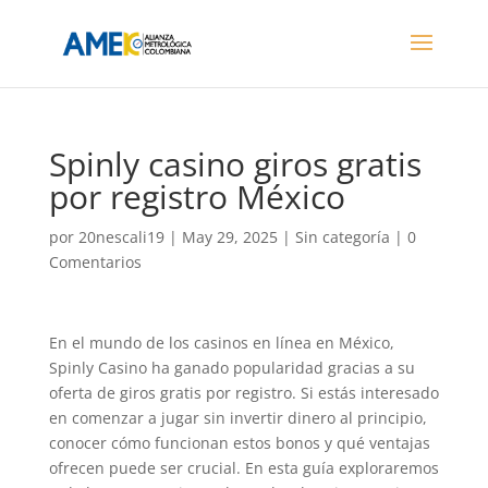
Spinly casino giros gratis
por registro México
por
20nescali19
|
May 29, 2025
| Sin categoría |
0
Comentarios
En el mundo de los casinos en línea en México,
Spinly Casino ha ganado popularidad gracias a su
oferta de giros gratis por registro. Si estás interesado
en comenzar a jugar sin invertir dinero al principio,
conocer cómo funcionan estos bonos y qué ventajas
ofrecen puede ser crucial. En esta guía exploraremos