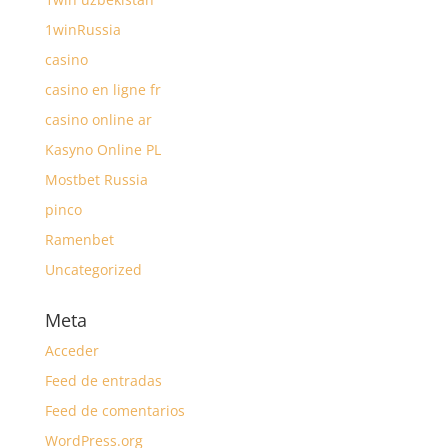
1winRussia
casino
casino en ligne fr
casino online ar
Kasyno Online PL
Mostbet Russia
pinco
Ramenbet
Uncategorized
Meta
Acceder
Feed de entradas
Feed de comentarios
WordPress.org