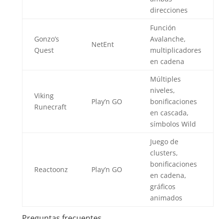
direcciones
Función
Gonzo’s
Avalanche,
NetEnt
Quest
multiplicadores
en cadena
Múltiples
niveles,
Viking
Play’n GO
bonificaciones
Runecraft
en cascada,
símbolos Wild
Juego de
clusters,
bonificaciones
Reactoonz
Play’n GO
en cadena,
gráficos
animados
Preguntas frecuentes