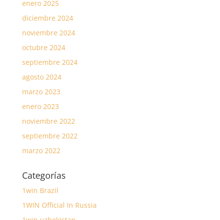
enero 2025
diciembre 2024
noviembre 2024
octubre 2024
septiembre 2024
agosto 2024
marzo 2023
enero 2023
noviembre 2022
septiembre 2022
marzo 2022
Categorías
1win Brazil
1WIN Official In Russia
1win uzbekistan