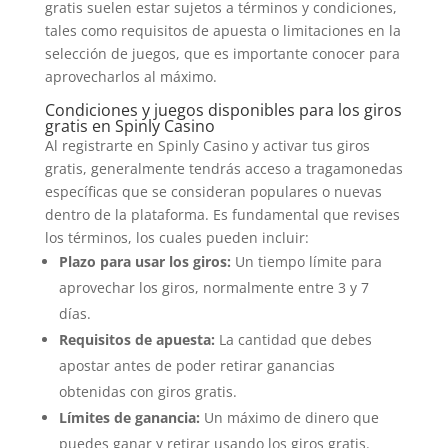
gratis suelen estar sujetos a términos y condiciones,
tales como requisitos de apuesta o limitaciones en la
selección de juegos, que es importante conocer para
aprovecharlos al máximo.
Condiciones y juegos disponibles para los giros
gratis en Spinly Casino
Al registrarte en Spinly Casino y activar tus giros
gratis, generalmente tendrás acceso a tragamonedas
específicas que se consideran populares o nuevas
dentro de la plataforma. Es fundamental que revises
los términos, los cuales pueden incluir:
Plazo para usar los giros:
Un tiempo límite para
aprovechar los giros, normalmente entre 3 y 7
días.
Requisitos de apuesta:
La cantidad que debes
apostar antes de poder retirar ganancias
obtenidas con giros gratis.
Límites de ganancia:
Un máximo de dinero que
puedes ganar y retirar usando los giros gratis.