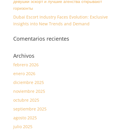
девушки эскорт и лучшие агенства открывают
горизонты
Dubai Escort Industry Faces Evolution: Exclusive
Insights into New Trends and Demand
Comentarios recientes
Archivos
febrero 2026
enero 2026
diciembre 2025
noviembre 2025
octubre 2025
septiembre 2025
agosto 2025
julio 2025