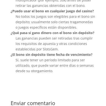
multiplicador (por ejemplo, 35x) antes de poder
retirar las ganancias obtenidas con el bono.
¿Puedo usar el bono en cualquier juego del casino?
No todos los juegos son elegibles para el bono sin
depósito; usualmente solo ciertas tragamonedas
o juegos específicos están disponibles.
¿Qué pasa si gano dinero con el bono sin depósito?
Las ganancias pueden ser retiradas tras cumplir
los requisitos de apuesta y otras condiciones
establecidas por SlotsGem.
¿El bono sin depósito tiene fecha de vencimiento?
Sí, suele tener un período limitado para ser
utilizado, que puede variar entre días o semanas
desde su otorgamiento.
Enviar comentario