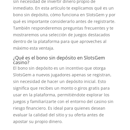
sin necesidad de invertir dinero propio de
inmediato. En esta artículo te explicamos qué es un
bono sin depósito, cómo funciona en SlotsGem y por
qué es importante considerarlo antes de registrarte.
También responderemos preguntas frecuentes y te
mostraremos una selección de juegos destacados
dentro de la plataforma para que aproveches al
máximo esta ventaja.
¿Qué es el bono sin depósito en SlotsGem
casino?
El bono sin depósito es un incentivo que otorga
SlotsGem a nuevos jugadores apenas se registran,
sin necesidad de hacer un depósito inicial. Esto
significa que recibes un monto o giros gratis para
usar en la plataforma, permitiéndote explorar los
juegos y familiarizarte con el entorno del casino sin
riesgo financiero. Es ideal para quienes desean
evaluar la calidad del sitio y su oferta antes de
apostar su propio dinero.