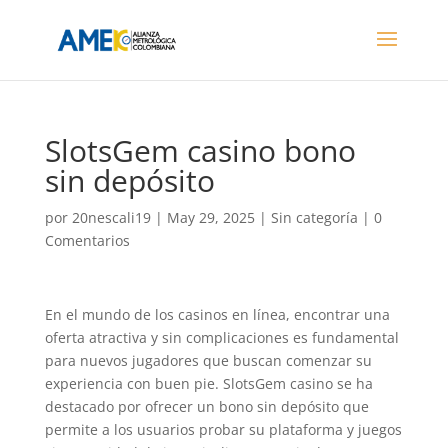
SlotsGem casino bono
sin depósito
por
20nescali19
|
May 29, 2025
| Sin categoría |
0
Comentarios
En el mundo de los casinos en línea, encontrar una
oferta atractiva y sin complicaciones es fundamental
para nuevos jugadores que buscan comenzar su
experiencia con buen pie. SlotsGem casino se ha
destacado por ofrecer un bono sin depósito que
permite a los usuarios probar su plataforma y juegos