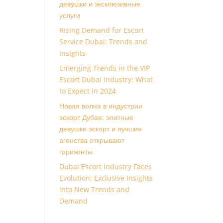
девушки и эксклюзивные
услуги
Rising Demand for Escort
Service Dubai: Trends and
Insights
Emerging Trends in the VIP
Escort Dubai Industry: What
to Expect in 2024
Новая волна в индустрии
эскорт Дубая: элитные
девушки эскорт и лучшие
агенства открывают
горизонты
Dubai Escort Industry Faces
Evolution: Exclusive Insights
into New Trends and
Demand