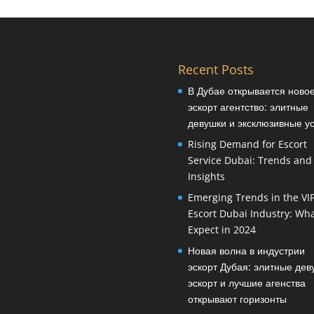
Recent Posts
В Дубае открывается ново
эскорт агентство: элитные
девушки и эксклюзивные ус
Rising Demand for Escort
Service Dubai: Trends and
Insights
Emerging Trends in the VI
Escort Dubai Industry: Wha
Expect in 2024
Новая волна в индустрии
эскорт Дубая: элитные дев
эскорт и лучшие агенства
открывают горизонты