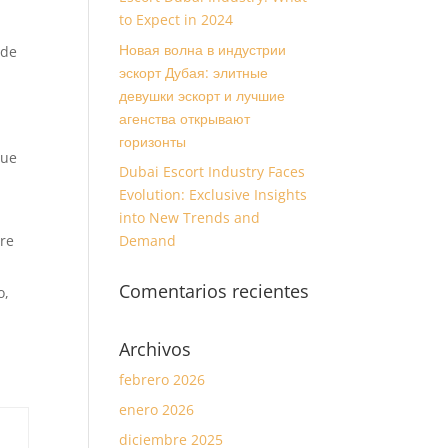
to Expect in 2024
Новая волна в индустрии
 de
эскорт Дубая: элитные
девушки эскорт и лучшие
агенства открывают
горизонты
que
Dubai Escort Industry Faces
Evolution: Exclusive Insights
into New Trends and
re
Demand
Comentarios recientes
o,
a
Archivos
febrero 2026
enero 2026
diciembre 2025