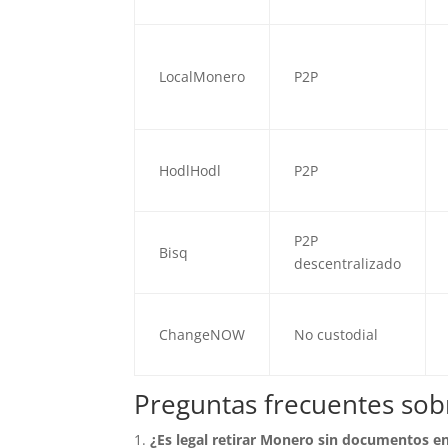
LocalMonero
P2P
HodlHodl
P2P
P2P
Bisq
descentralizado
ChangeNOW
No custodial
Preguntas frecuentes sob
¿Es legal retirar Monero sin documentos e