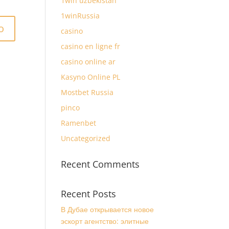
1win uzbekistan
1winRussia
casino
casino en ligne fr
casino online ar
Kasyno Online PL
Mostbet Russia
pinco
Ramenbet
Uncategorized
Recent Comments
Recent Posts
В Дубае открывается новое
эскорт агентство: элитные