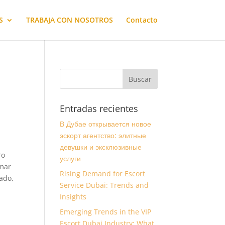
S
TRABAJA CON NOSOTROS
Contacto
Entradas recientes
В Дубае открывается новое
эскорт агентство: элитные
девушки и эксклюзивные
ro
услуги
omar
Rising Demand for Escort
ado,
Service Dubai: Trends and
Insights
Emerging Trends in the VIP
Escort Dubai Industry: What