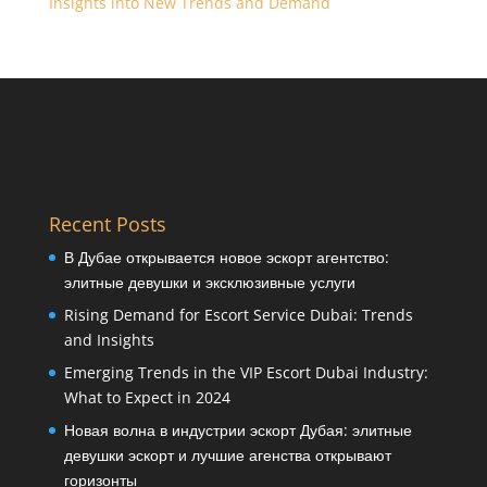
Insights into New Trends and Demand
Recent Posts
В Дубае открывается новое эскорт агентство:
элитные девушки и эксклюзивные услуги
Rising Demand for Escort Service Dubai: Trends
and Insights
Emerging Trends in the VIP Escort Dubai Industry:
What to Expect in 2024
Новая волна в индустрии эскорт Дубая: элитные
девушки эскорт и лучшие агенства открывают
горизонты