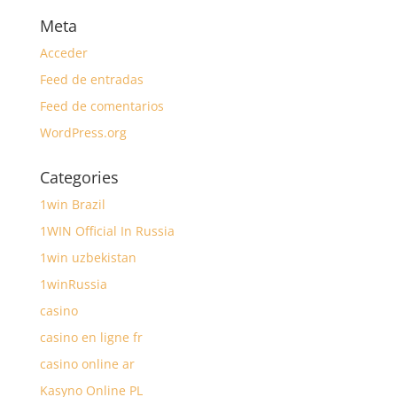
Meta
Acceder
Feed de entradas
Feed de comentarios
WordPress.org
Categories
1win Brazil
1WIN Official In Russia
1win uzbekistan
1winRussia
casino
casino en ligne fr
casino online ar
Kasyno Online PL