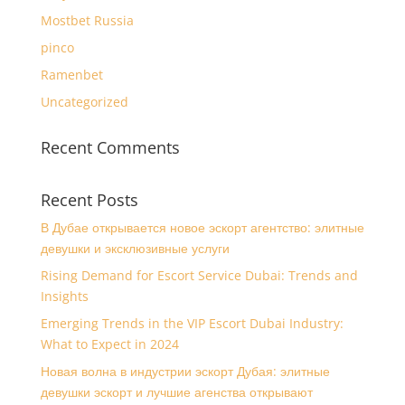
Mostbet Russia
pinco
Ramenbet
Uncategorized
Recent Comments
Recent Posts
В Дубае открывается новое эскорт агентство: элитные
девушки и эксклюзивные услуги
Rising Demand for Escort Service Dubai: Trends and
Insights
Emerging Trends in the VIP Escort Dubai Industry:
What to Expect in 2024
Новая волна в индустрии эскорт Дубая: элитные
девушки эскорт и лучшие агенства открывают