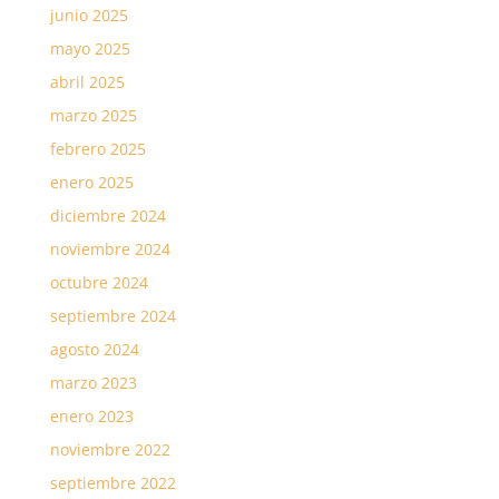
junio 2025
mayo 2025
abril 2025
marzo 2025
febrero 2025
enero 2025
diciembre 2024
noviembre 2024
octubre 2024
septiembre 2024
agosto 2024
marzo 2023
enero 2023
noviembre 2022
septiembre 2022