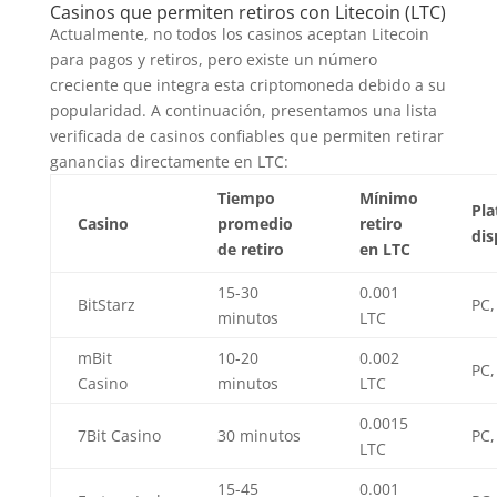
Casinos que permiten retiros con Litecoin (LTC)
Actualmente, no todos los casinos aceptan Litecoin
para pagos y retiros, pero existe un número
creciente que integra esta criptomoneda debido a su
popularidad. A continuación, presentamos una lista
verificada de casinos confiables que permiten retirar
ganancias directamente en LTC:
Tiempo
Mínimo
Pla
Casino
promedio
retiro
dis
de retiro
en LTC
15-30
0.001
BitStarz
PC,
minutos
LTC
mBit
10-20
0.002
PC,
Casino
minutos
LTC
0.0015
7Bit Casino
30 minutos
PC,
LTC
15-45
0.001