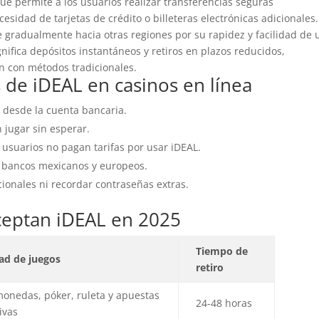
ue permite a los usuarios realizar transferencias seguras
sidad de tarjetas de crédito o billeteras electrónicas adicionales.
 gradualmente hacia otras regiones por su rapidez y facilidad de 
gnifica depósitos instantáneos y retiros en plazos reducidos,
n con métodos tradicionales.
s de iDEAL en casinos en línea
 desde la cuenta bancaria.
jugar sin esperar.
 usuarios no pagan tarifas por usar iDEAL.
 bancos mexicanos y europeos.
ionales ni recordar contraseñas extras.
aceptan iDEAL en 2025
Tiempo de
ad de juegos
retiro
onedas, póker, ruleta y apuestas
24-48 horas
ivas