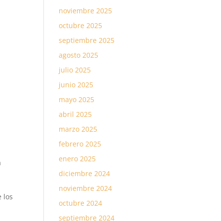
noviembre 2025
octubre 2025
septiembre 2025
agosto 2025
julio 2025
junio 2025
mayo 2025
abril 2025
marzo 2025
febrero 2025
enero 2025
a
diciembre 2024
noviembre 2024
 los
octubre 2024
septiembre 2024