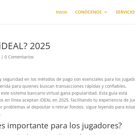
Inicio
CONOCENOS
SERVICIO
 iDEAL? 2025
a |
0 Comentarios
y seguridad en los métodos de pago son esenciales para los jugad
erida para quienes buscan transacciones rápidas y confiables,
este sistema bancario virtual gana popularidad. Esta guía está
s en línea aceptan iDEAL en 2025, facilitando tu experiencia de ju
ar problemas al depositar o retirar fondos, sigue leyendo para estar
.
es importante para los jugadores?