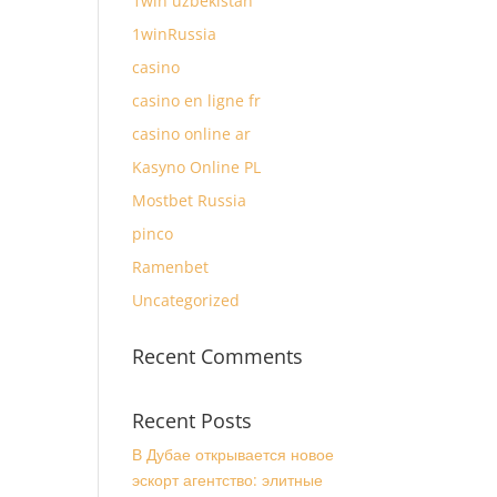
1win uzbekistan
1winRussia
casino
casino en ligne fr
casino online ar
Kasyno Online PL
Mostbet Russia
pinco
Ramenbet
Uncategorized
Recent Comments
Recent Posts
В Дубае открывается новое
эскорт агентство: элитные