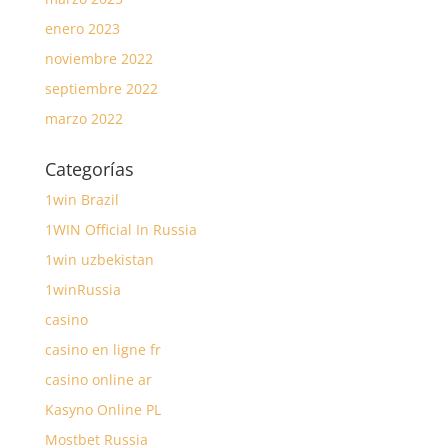
enero 2023
noviembre 2022
septiembre 2022
marzo 2022
Categorías
1win Brazil
1WIN Official In Russia
1win uzbekistan
1winRussia
casino
casino en ligne fr
casino online ar
Kasyno Online PL
Mostbet Russia