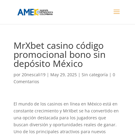
MrXbet casino código
promocional bono sin
depósito México
por
20nescali19
|
May 29, 2025
| Sin categoría |
0
Comentarios
El mundo de los casinos en línea en México está en
constante crecimiento y MrXbet se ha convertido en
una opción destacada para los jugadores que
buscan diversión y oportunidades reales de ganar.
Uno de los principales atractivos para nuevos