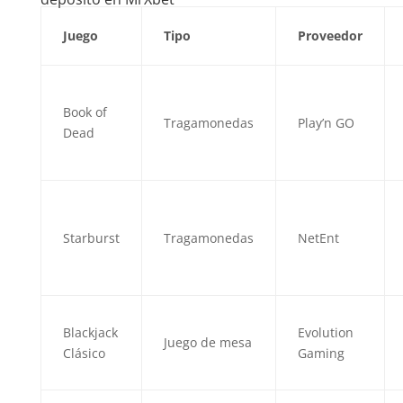
Juego
Tipo
Proveedor
Book of
Tragamonedas
Play’n GO
Dead
Starburst
Tragamonedas
NetEnt
Blackjack
Evolution
Juego de mesa
Clásico
Gaming