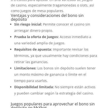
de casino, especialmente tragamonedas o slots, así
como juegos de mesa populares.
Ventajas y consideraciones del bono sin
depósito
Sin riesgo inicial:
Permite conocer el casino sin
arriesgar dinero propio.
Prueba la oferta de juegos:
Acceso inmediato a
una variedad amplia de juegos.
Requisitos de apuesta:
Importante revisar los
términos, ya que usualmente hay condiciones para
retirar las ganancias.
Limitaciones:
Los bonos sin depósito suelen tener
un monto máximo de ganancia o límite en el
tiempo para usarlos.
Disponibilidad limitada:
No siempre están activos
y pueden cambiar según la estrategia del casino.
Juegos populares para aprovechar el bono sin
depósito en MrXbet