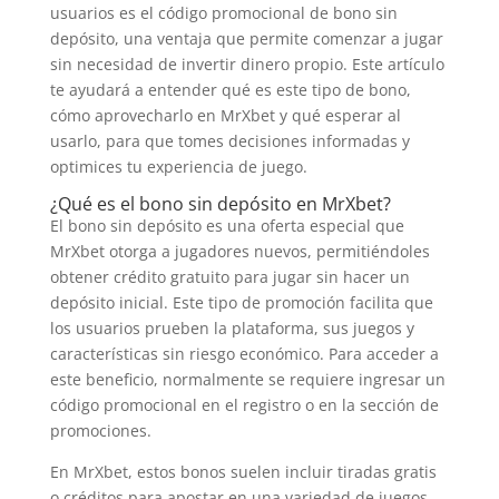
usuarios es el código promocional de bono sin
depósito, una ventaja que permite comenzar a jugar
sin necesidad de invertir dinero propio. Este artículo
te ayudará a entender qué es este tipo de bono,
cómo aprovecharlo en MrXbet y qué esperar al
usarlo, para que tomes decisiones informadas y
optimices tu experiencia de juego.
¿Qué es el bono sin depósito en MrXbet?
El bono sin depósito es una oferta especial que
MrXbet otorga a jugadores nuevos, permitiéndoles
obtener crédito gratuito para jugar sin hacer un
depósito inicial. Este tipo de promoción facilita que
los usuarios prueben la plataforma, sus juegos y
características sin riesgo económico. Para acceder a
este beneficio, normalmente se requiere ingresar un
código promocional en el registro o en la sección de
promociones.
En MrXbet, estos bonos suelen incluir tiradas gratis
o créditos para apostar en una variedad de juegos