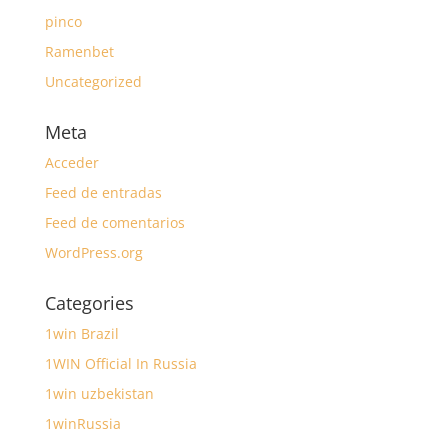
pinco
Ramenbet
Uncategorized
Meta
Acceder
Feed de entradas
Feed de comentarios
WordPress.org
Categories
1win Brazil
1WIN Official In Russia
1win uzbekistan
1winRussia