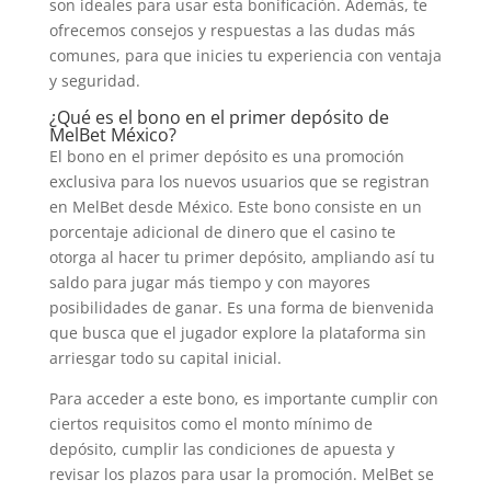
son ideales para usar esta bonificación. Además, te
ofrecemos consejos y respuestas a las dudas más
comunes, para que inicies tu experiencia con ventaja
y seguridad.
¿Qué es el bono en el primer depósito de
MelBet México?
El bono en el primer depósito es una promoción
exclusiva para los nuevos usuarios que se registran
en MelBet desde México. Este bono consiste en un
porcentaje adicional de dinero que el casino te
otorga al hacer tu primer depósito, ampliando así tu
saldo para jugar más tiempo y con mayores
posibilidades de ganar. Es una forma de bienvenida
que busca que el jugador explore la plataforma sin
arriesgar todo su capital inicial.
Para acceder a este bono, es importante cumplir con
ciertos requisitos como el monto mínimo de
depósito, cumplir las condiciones de apuesta y
revisar los plazos para usar la promoción. MelBet se