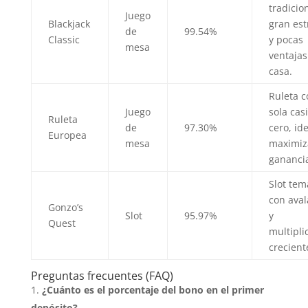
tradicio
Juego
Blackjack
gran est
de
99.54%
Classic
y pocas
mesa
ventajas
casa.
Ruleta 
Juego
sola casi
Ruleta
de
97.30%
cero, id
Europea
mesa
maximiz
gananci
Slot tem
con ava
Gonzo’s
Slot
95.97%
y
Quest
multipli
crecient
Preguntas frecuentes (FAQ)
¿Cuánto es el porcentaje del bono en el primer
depósito?