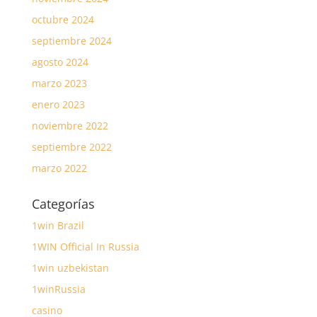
octubre 2024
septiembre 2024
agosto 2024
marzo 2023
enero 2023
noviembre 2022
septiembre 2022
marzo 2022
Categorías
1win Brazil
1WIN Official In Russia
1win uzbekistan
1winRussia
casino