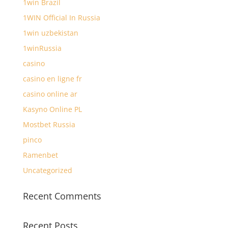
1win Brazil
1WIN Official In Russia
1win uzbekistan
1winRussia
casino
casino en ligne fr
casino online ar
Kasyno Online PL
Mostbet Russia
pinco
Ramenbet
Uncategorized
Recent Comments
Recent Posts