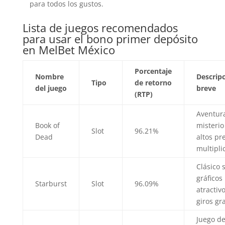
para todos los gustos.
Lista de juegos recomendados
para usar el bono primer depósito
en MelBet México
Porcentaje
Nombre
Descrip
Tipo
de retorno
del juego
breve
(RTP)
Aventur
Book of
misterio
Slot
96.21%
Dead
altos pr
multipli
Clásico 
gráficos
Starburst
Slot
96.09%
atractivo
giros gra
Juego de