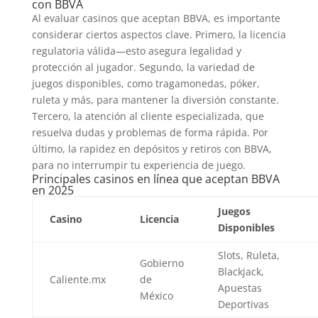
con BBVA
Al evaluar casinos que aceptan BBVA, es importante
considerar ciertos aspectos clave. Primero, la licencia
regulatoria válida—esto asegura legalidad y
protección al jugador. Segundo, la variedad de
juegos disponibles, como tragamonedas, póker,
ruleta y más, para mantener la diversión constante.
Tercero, la atención al cliente especializada, que
resuelva dudas y problemas de forma rápida. Por
último, la rapidez en depósitos y retiros con BBVA,
para no interrumpir tu experiencia de juego.
Principales casinos en línea que aceptan BBVA
en 2025
Juegos
Casino
Licencia
Disponibles
Slots, Ruleta,
Gobierno
Blackjack,
Caliente.mx
de
Apuestas
México
Deportivas