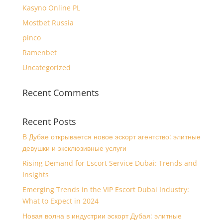
Kasyno Online PL
Mostbet Russia
pinco
Ramenbet
Uncategorized
Recent Comments
Recent Posts
В Дубае открывается новое эскорт агентство: элитные
девушки и эксклюзивные услуги
Rising Demand for Escort Service Dubai: Trends and
Insights
Emerging Trends in the VIP Escort Dubai Industry:
What to Expect in 2024
Новая волна в индустрии эскорт Дубая: элитные