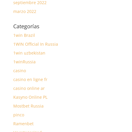
septiembre 2022
marzo 2022
Categorías
1win Brazil
1WIN Official In Russia
1win uzbekistan
1winRussia
casino
casino en ligne fr
casino online ar
Kasyno Online PL
Mostbet Russia
pinco
Ramenbet