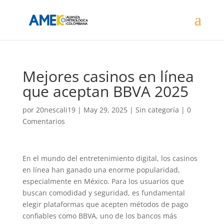
Mejores casinos en línea
que aceptan BBVA 2025
por
20nescali19
|
May 29, 2025
| Sin categoría |
0
Comentarios
En el mundo del entretenimiento digital, los casinos
en línea han ganado una enorme popularidad,
especialmente en México. Para los usuarios que
buscan comodidad y seguridad, es fundamental
elegir plataformas que acepten métodos de pago
confiables como BBVA, uno de los bancos más