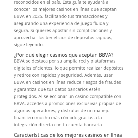
reconocidos en el país. Esta guía te ayudará a
conocer los mejores casinos en línea que aceptan
BBVA en 2025, facilitando tus transacciones y
asegurando una experiencia de juego fluida y
segura. Si quieres apostar sin complicaciones y
aprovechar los beneficios de depósitos rápidos,
sigue leyendo.
¿Por qué elegir casinos que aceptan BBVA?
BBVA se destaca por su amplia red y plataformas
digitales eficientes, lo que permite realizar depósitos
y retiros con rapidez y seguridad. Además, usar
BBVA en casinos en línea reduce riesgos de fraudes
y garantiza que tus datos bancarios estén
protegidos. Al seleccionar un casino compatible con
BBVA, accedes a promociones exclusivas propias de
algunos operadores, y disfrutas de un manejo
financiero mucho más cómodo gracias a la
integración directa con tu cuenta bancaria.
Características de los mejores casinos en línea