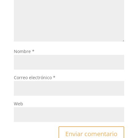
Nombre
*
Correo electrónico
*
Web