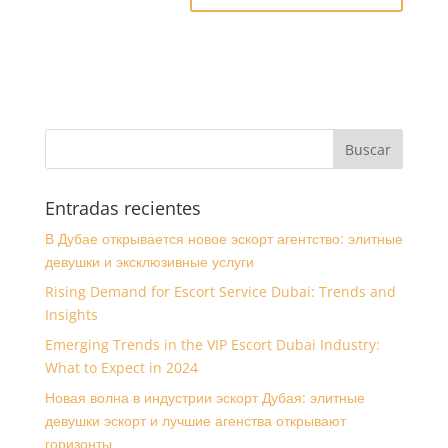
Entradas recientes
В Дубае открывается новое эскорт агентство: элитные
девушки и эксклюзивные услуги
Rising Demand for Escort Service Dubai: Trends and
Insights
Emerging Trends in the VIP Escort Dubai Industry:
What to Expect in 2024
Новая волна в индустрии эскорт Дубая: элитные
девушки эскорт и лучшие агенства открывают
горизонты