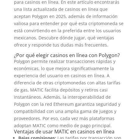
para casinos en línea. En este artículo encontrarás
una lista actualizada de casinos en línea que
aceptan Polygon en 2025, además de información
valiosa para entender por qué esta criptomoneda se
está convirtiendo en la preferida entre los usuarios
mexicanos. Descubre dónde jugar, qué ventajas
ofrece y responde tus dudas más frecuentes.
¿Por qué elegir casinos en línea con Polygon?
Polygon permite realizar transacciones rápidas y
económicas, lo que mejora significativamente la
experiencia del usuario en casinos en línea. A
diferencia de otras criptomonedas con altas tarifas
de gas, MATIC facilita depósitos y retiros casi
instantáneos. Además, la interoperabilidad de
Polygon con la red Ethereum garantiza seguridad y
compatibilidad con una amplia gama de juegos y
proveedores. Por eso, cada vez más plataformas
adoptan MATIC como medio de pago principal.
Ventajas de usar MATIC en casinos en línea
Bajas comisiones:
Las tarifas por transacción son