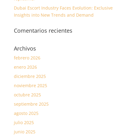
Dubai Escort Industry Faces Evolution: Exclusive
Insights into New Trends and Demand
Comentarios recientes
Archivos
febrero 2026
enero 2026
diciembre 2025
noviembre 2025
octubre 2025
septiembre 2025
agosto 2025
julio 2025
junio 2025