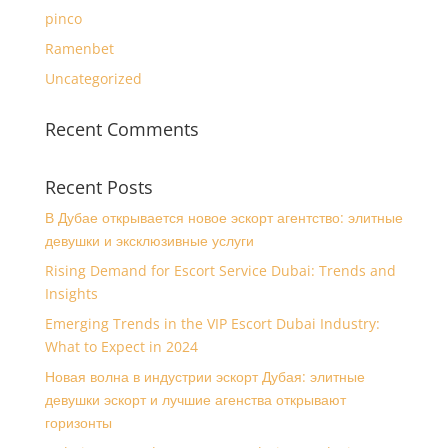
pinco
Ramenbet
Uncategorized
Recent Comments
Recent Posts
В Дубае открывается новое эскорт агентство: элитные
девушки и эксклюзивные услуги
Rising Demand for Escort Service Dubai: Trends and
Insights
Emerging Trends in the VIP Escort Dubai Industry:
What to Expect in 2024
Новая волна в индустрии эскорт Дубая: элитные
девушки эскорт и лучшие агенства открывают
горизонты