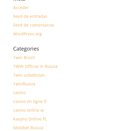
Acceder
Feed de entradas
Feed de comentarios
WordPress.org
Categories
1win Brazil
1WIN Official In Russia
1win uzbekistan
1winRussia
casino
casino en ligne fr
casino online ar
Kasyno Online PL
Mostbet Russia