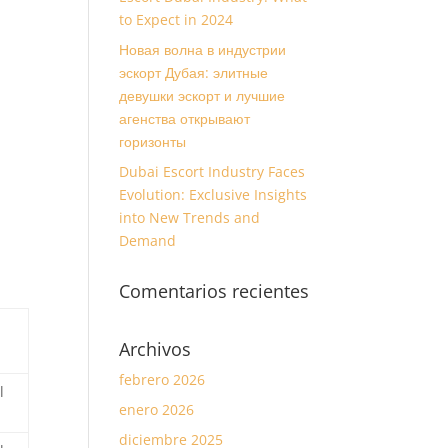
to Expect in 2024
Новая волна в индустрии
эскорт Дубая: элитные
девушки эскорт и лучшие
агенства открывают
горизонты
Dubai Escort Industry Faces
Evolution: Exclusive Insights
into New Trends and
Demand
Comentarios recientes
a
Archivos
febrero 2026
l
enero 2026
diciembre 2025