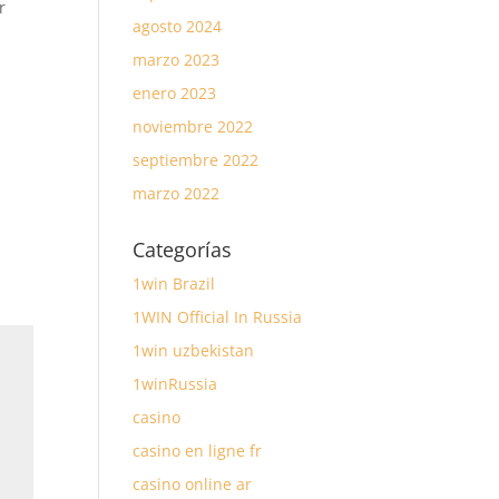
r
agosto 2024
marzo 2023
enero 2023
noviembre 2022
septiembre 2022
marzo 2022
Categorías
1win Brazil
1WIN Official In Russia
1win uzbekistan
1winRussia
casino
casino en ligne fr
casino online ar