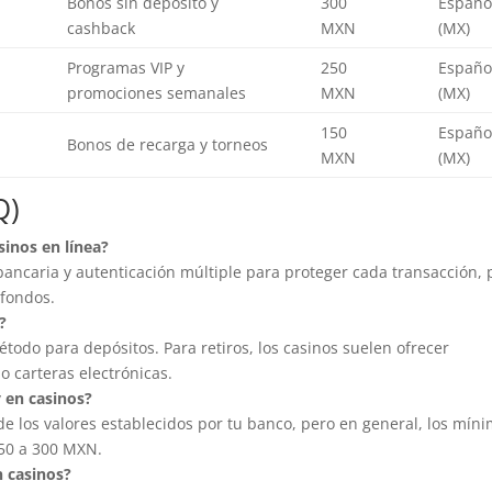
Bonos sin depósito y
300
Españo
cashback
MXN
(MX)
Programas VIP y
250
Españo
promociones semanales
MXN
(MX)
150
Españo
Bonos de recarga y torneos
MXN
(MX)
Q)
sinos en línea?
 bancaria y autenticación múltiple para proteger cada transacción, 
 fondos.
?
do para depósitos. Para retiros, los casinos suelen ofrecer
o carteras electrónicas.
y en casinos?
de los valores establecidos por tu banco, pero en general, los mín
150 a 300 MXN.
n casinos?