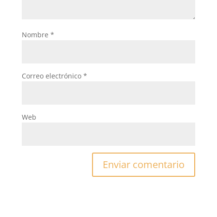
Nombre
*
Correo electrónico
*
Web