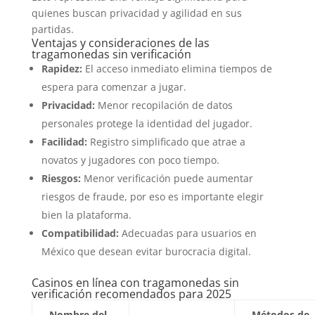
quienes buscan privacidad y agilidad en sus
partidas.
Ventajas y consideraciones de las
tragamonedas sin verificación
Rapidez:
El acceso inmediato elimina tiempos de
espera para comenzar a jugar.
Privacidad:
Menor recopilación de datos
personales protege la identidad del jugador.
Facilidad:
Registro simplificado que atrae a
novatos y jugadores con poco tiempo.
Riesgos:
Menor verificación puede aumentar
riesgos de fraude, por eso es importante elegir
bien la plataforma.
Compatibilidad:
Adecuadas para usuarios en
México que desean evitar burocracia digital.
Casinos en línea con tragamonedas sin
verificación recomendados para 2025
Nombre del
Métodos de