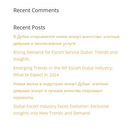
Recent Comments
Recent Posts
В Дубае открывается новое эскорт агентство: элитные
девушки и эксклюзивные услуги
Rising Demand for Escort Service Dubai: Trends and
Insights
Emerging Trends in the VIP Escort Dubai Industry:
What to Expect in 2024
Новая волна в индустрии эскорт Дубая: элитные
девушки эскорт и лучшие агенства открывают
горизонты
Dubai Escort Industry Faces Evolution: Exclusive
Insights into New Trends and Demand