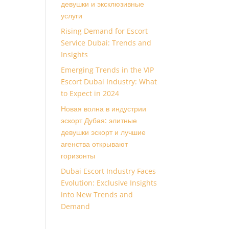
девушки и эксклюзивные
услуги
Rising Demand for Escort
Service Dubai: Trends and
Insights
Emerging Trends in the VIP
Escort Dubai Industry: What
to Expect in 2024
Новая волна в индустрии
эскорт Дубая: элитные
девушки эскорт и лучшие
агенства открывают
горизонты
Dubai Escort Industry Faces
Evolution: Exclusive Insights
into New Trends and
Demand