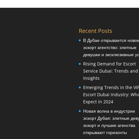
Recent Posts
В Дубае открывается ново
эскорт агентство: элитные
девушки и эксклюзивные ус
Rising Demand for Escort
Service Dubai: Trends and
Insights
Emerging Trends in the VI
Escort Dubai Industry: Wha
Expect in 2024
Новая волна в индустрии
эскорт Дубая: элитные дев
эскорт и лучшие агенства
открывают горизонты