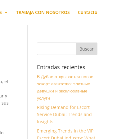
S
TRABAJA CON NOSOTROS
Contacto
Entradas recientes
В Дубае открывается новое
, el
эскорт агентство: элитные
девушки и эксклюзивные
ar y
услуги
, sus
Rising Demand for Escort
Service Dubai: Trends and
Insights
Emerging Trends in the VIP
do
Escort Dubai Industry: What