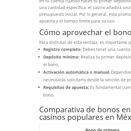
en tu cuenta cuando haces tu primer depósito 
una cantidad específica, el casino añadirá u
presupuesto inicial. Por lo general, esta promo
apuesta y el tiempo límite para su uso.
Cómo aprovechar el bono 
Para disfrutar de esta ventaja, es importante 
Registro completo:
Debes tener una cuenta a
Depósito mínimo:
Realiza tu primer depósi
el bono.
Activación automática o manual:
Dependien
necesitarás solicitarlo desde la sección de 
Requisitos de apuesta:
Es fundamental cumpl
bono.
Comparativa de bonos en 
casinos populares en Méx
Bono de primera