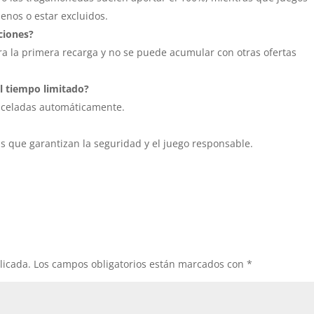
enos o estar excluidos.
ciones?
a la primera recarga y no se puede acumular con otras ofertas
el tiempo limitado?
anceladas automáticamente.
ias que garantizan la seguridad y el juego responsable.
licada.
Los campos obligatorios están marcados con
*