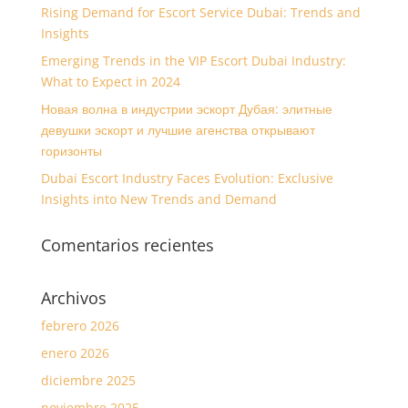
Rising Demand for Escort Service Dubai: Trends and
Insights
Emerging Trends in the VIP Escort Dubai Industry:
What to Expect in 2024
Новая волна в индустрии эскорт Дубая: элитные
девушки эскорт и лучшие агенства открывают
горизонты
Dubai Escort Industry Faces Evolution: Exclusive
Insights into New Trends and Demand
Comentarios recientes
Archivos
febrero 2026
enero 2026
diciembre 2025
noviembre 2025