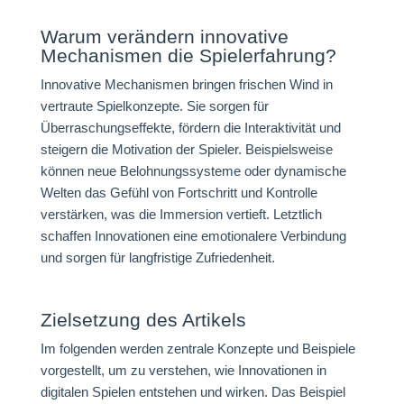
Warum verändern innovative
Mechanismen die Spielerfahrung?
Innovative Mechanismen bringen frischen Wind in
vertraute Spielkonzepte. Sie sorgen für
Überraschungseffekte, fördern die Interaktivität und
steigern die Motivation der Spieler. Beispielsweise
können neue Belohnungssysteme oder dynamische
Welten das Gefühl von Fortschritt und Kontrolle
verstärken, was die Immersion vertieft. Letztlich
schaffen Innovationen eine emotionalere Verbindung
und sorgen für langfristige Zufriedenheit.
Zielsetzung des Artikels
Im folgenden werden zentrale Konzepte und Beispiele
vorgestellt, um zu verstehen, wie Innovationen in
digitalen Spielen entstehen und wirken. Das Beispiel