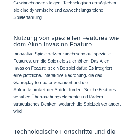
Gewinnchancen steigert. Technologisch ermöglichen
sie eine dynamische und abwechslungsreiche
Spielerfahrung.
Nutzung von speziellen Features wie
dem Alien Invasion Feature
Innovative Spiele setzen zunehmend auf spezielle
Features, um die Spieltiefe zu erhöhen. Das Alien
Invasion Feature ist ein Beispiel dafür: Es integriert
eine plötzliche, interaktive Bedrohung, die das
Gameplay temporär verändert und die
Aufmerksamkeit der Spieler fordert. Solche Features
schaffen Überraschungselemente und fördern
strategisches Denken, wodurch die Spielzeit verlängert
wird.
Technologische Fortschritte und die