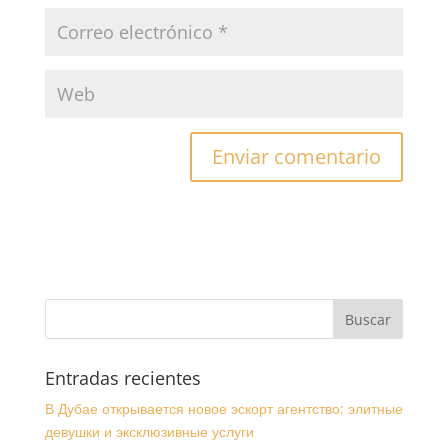
Entradas recientes
В Дубае открывается новое эскорт агентство: элитные
девушки и эксклюзивные услуги