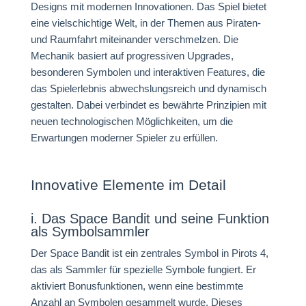
Designs mit modernen Innovationen. Das Spiel bietet
eine vielschichtige Welt, in der Themen aus Piraten-
und Raumfahrt miteinander verschmelzen. Die
Mechanik basiert auf progressiven Upgrades,
besonderen Symbolen und interaktiven Features, die
das Spielerlebnis abwechslungsreich und dynamisch
gestalten. Dabei verbindet es bewährte Prinzipien mit
neuen technologischen Möglichkeiten, um die
Erwartungen moderner Spieler zu erfüllen.
Innovative Elemente im Detail
i. Das Space Bandit und seine Funktion
als Symbolsammler
Der Space Bandit ist ein zentrales Symbol in Pirots 4,
das als Sammler für spezielle Symbole fungiert. Er
aktiviert Bonusfunktionen, wenn eine bestimmte
Anzahl an Symbolen gesammelt wurde. Dieses