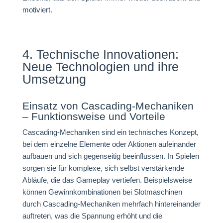
motiviert.
4. Technische Innovationen:
Neue Technologien und ihre
Umsetzung
Einsatz von Cascading-Mechaniken
– Funktionsweise und Vorteile
Cascading-Mechaniken sind ein technisches Konzept,
bei dem einzelne Elemente oder Aktionen aufeinander
aufbauen und sich gegenseitig beeinflussen. In Spielen
sorgen sie für komplexe, sich selbst verstärkende
Abläufe, die das Gameplay vertiefen. Beispielsweise
können Gewinnkombinationen bei Slotmaschinen
durch Cascading-Mechaniken mehrfach hintereinander
auftreten, was die Spannung erhöht und die