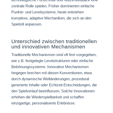
zentrale Rolle spielen. Früher dominierten einfache
Punkte- und Levelsysteme, heute entstehen
komplexe, adaptive Mechaniken, die sich an den
Spielstil anpassen.
Unterschied zwischen traditionellen
und innovativen Mechanismen
Traditionelle Mechanismen sind oft fest vorgegeben,
wie z.B. festgelegte Levelstrukturen oder einfache
Belohnungssysteme. Innovative Mechanismen
hingegen brechen mit diesen Konventionen, etwa
durch dynamische Weltänderungen, prozedural
generierte Inhalte oder Echtzeit-Entscheidungen, die
den Spielverlauf beeinflussen. Solche Innovationen
erhöhen die Wiederspielbarkeit und schaffen
einzigartige, personalisierte Erlebnisse.