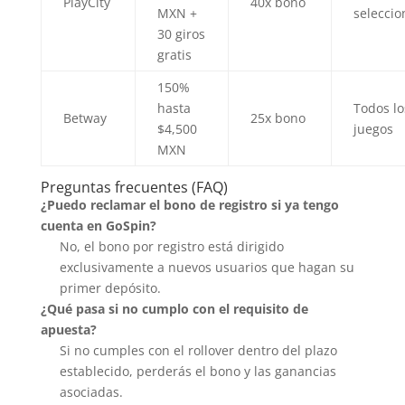
PlayCity
40x bono
MXN +
selecci
30 giros
gratis
150%
hasta
Todos lo
Betway
25x bono
$4,500
juegos
MXN
Preguntas frecuentes (FAQ)
¿Puedo reclamar el bono de registro si ya tengo
cuenta en GoSpin?
No, el bono por registro está dirigido
exclusivamente a nuevos usuarios que hagan su
primer depósito.
¿Qué pasa si no cumplo con el requisito de
apuesta?
Si no cumples con el rollover dentro del plazo
establecido, perderás el bono y las ganancias
asociadas.