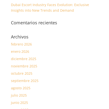
Dubai Escort Industry Faces Evolution: Exclusive
Insights into New Trends and Demand
Comentarios recientes
Archivos
febrero 2026
enero 2026
diciembre 2025
noviembre 2025
octubre 2025
septiembre 2025
agosto 2025
julio 2025
junio 2025