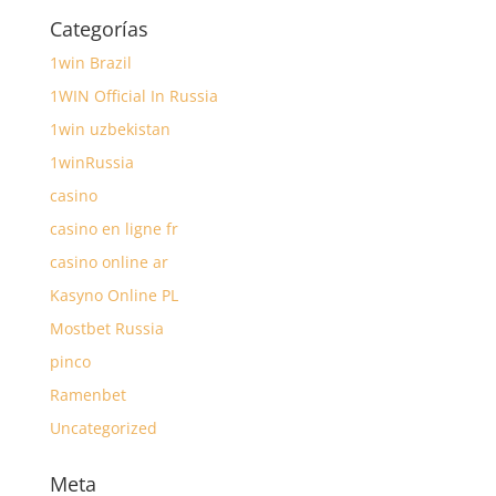
Categorías
1win Brazil
1WIN Official In Russia
1win uzbekistan
1winRussia
casino
casino en ligne fr
casino online ar
Kasyno Online PL
Mostbet Russia
pinco
Ramenbet
Uncategorized
Meta