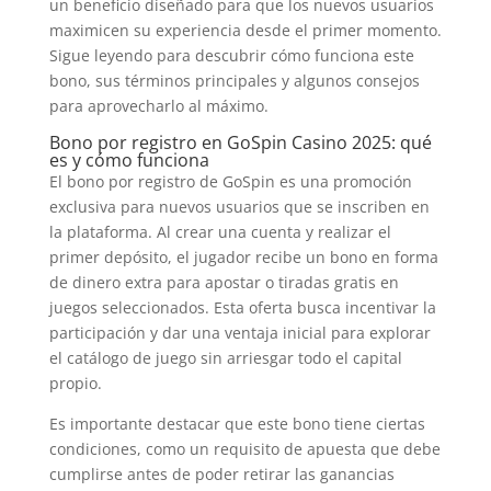
un beneficio diseñado para que los nuevos usuarios
maximicen su experiencia desde el primer momento.
Sigue leyendo para descubrir cómo funciona este
bono, sus términos principales y algunos consejos
para aprovecharlo al máximo.
Bono por registro en GoSpin Casino 2025: qué
es y cómo funciona
El bono por registro de GoSpin es una promoción
exclusiva para nuevos usuarios que se inscriben en
la plataforma. Al crear una cuenta y realizar el
primer depósito, el jugador recibe un bono en forma
de dinero extra para apostar o tiradas gratis en
juegos seleccionados. Esta oferta busca incentivar la
participación y dar una ventaja inicial para explorar
el catálogo de juego sin arriesgar todo el capital
propio.
Es importante destacar que este bono tiene ciertas
condiciones, como un requisito de apuesta que debe
cumplirse antes de poder retirar las ganancias