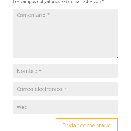
Los campos obligatorios están marcados con
*