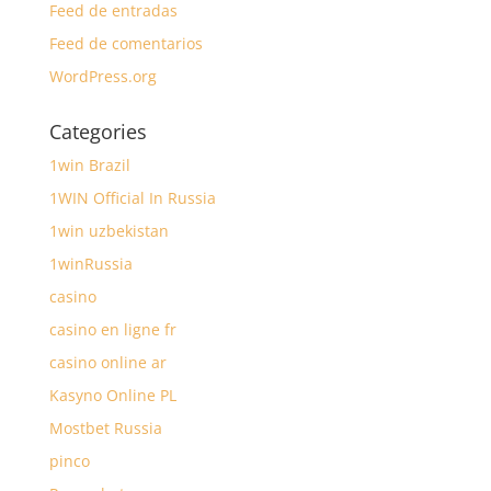
Feed de entradas
Feed de comentarios
WordPress.org
Categories
1win Brazil
1WIN Official In Russia
1win uzbekistan
1winRussia
casino
casino en ligne fr
casino online ar
Kasyno Online PL
Mostbet Russia
pinco