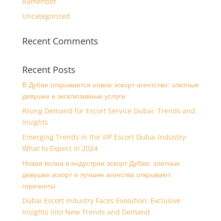
Ramenbet
Uncategorized
Recent Comments
Recent Posts
В Дубае открывается новое эскорт агентство: элитные
девушки и эксклюзивные услуги
Rising Demand for Escort Service Dubai: Trends and
Insights
Emerging Trends in the VIP Escort Dubai Industry:
What to Expect in 2024
Новая волна в индустрии эскорт Дубая: элитные
девушки эскорт и лучшие агенства открывают
горизонты
Dubai Escort Industry Faces Evolution: Exclusive
Insights into New Trends and Demand