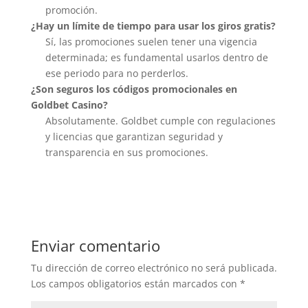
promoción.
¿Hay un límite de tiempo para usar los giros gratis?
Sí, las promociones suelen tener una vigencia
determinada; es fundamental usarlos dentro de
ese periodo para no perderlos.
¿Son seguros los códigos promocionales en
Goldbet Casino?
Absolutamente. Goldbet cumple con regulaciones
y licencias que garantizan seguridad y
transparencia en sus promociones.
Enviar comentario
Tu dirección de correo electrónico no será publicada.
Los campos obligatorios están marcados con
*