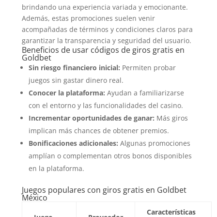
brindando una experiencia variada y emocionante.
Además, estas promociones suelen venir
acompañadas de términos y condiciones claros para
garantizar la transparencia y seguridad del usuario.
Beneficios de usar códigos de giros gratis en
Goldbet
Sin riesgo financiero inicial:
Permiten probar
juegos sin gastar dinero real.
Conocer la plataforma:
Ayudan a familiarizarse
con el entorno y las funcionalidades del casino.
Incrementar oportunidades de ganar:
Más giros
implican más chances de obtener premios.
Bonificaciones adicionales:
Algunas promociones
amplían o complementan otros bonos disponibles
en la plataforma.
Juegos populares con giros gratis en Goldbet
México
Características