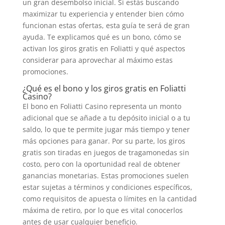
un gran desembolso inicial. Si estás buscando
maximizar tu experiencia y entender bien cómo
funcionan estas ofertas, esta guía te será de gran
ayuda. Te explicamos qué es un bono, cómo se
activan los giros gratis en Foliatti y qué aspectos
considerar para aprovechar al máximo estas
promociones.
¿Qué es el bono y los giros gratis en Foliatti
Casino?
El bono en Foliatti Casino representa un monto
adicional que se añade a tu depósito inicial o a tu
saldo, lo que te permite jugar más tiempo y tener
más opciones para ganar. Por su parte, los giros
gratis son tiradas en juegos de tragamonedas sin
costo, pero con la oportunidad real de obtener
ganancias monetarias. Estas promociones suelen
estar sujetas a términos y condiciones específicos,
como requisitos de apuesta o límites en la cantidad
máxima de retiro, por lo que es vital conocerlos
antes de usar cualquier beneficio.