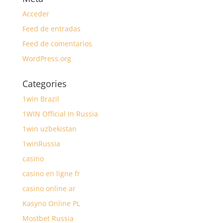
Acceder
Feed de entradas
Feed de comentarios
WordPress.org
Categories
1win Brazil
1WIN Official In Russia
1win uzbekistan
1winRussia
casino
casino en ligne fr
casino online ar
Kasyno Online PL
Mostbet Russia