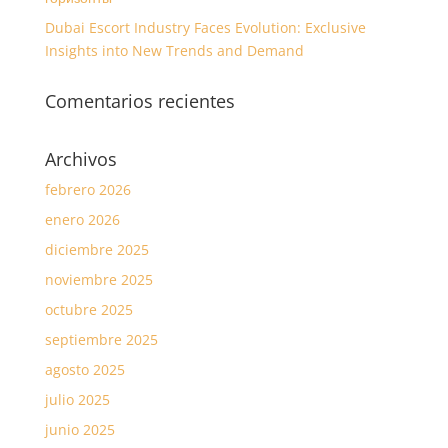
Dubai Escort Industry Faces Evolution: Exclusive
Insights into New Trends and Demand
Comentarios recientes
Archivos
febrero 2026
enero 2026
diciembre 2025
noviembre 2025
octubre 2025
septiembre 2025
agosto 2025
julio 2025
junio 2025