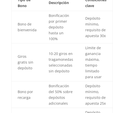
Descripción
Bono
clave
Bonificación
Depósito
por primer
Bono de
mínimo,
depósito
bienvenida
requisito de
hasta un
apuesta 30x
100%
Límite de
10-20 giros en
ganancia
Giros
tragamonedas
máxima,
gratis sin
seleccionadas
tiempo
depósito
sin depósito
limitado
para usar
Bonificación
Depósito
Bono por
del 50% sobre
mínimo,
recarga
depósitos
requisito de
adicionales
apuesta 25x
Depósito