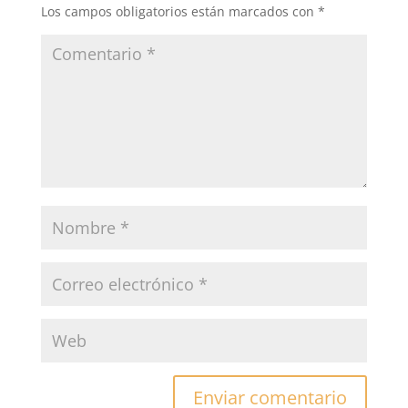
Los campos obligatorios están marcados con
*