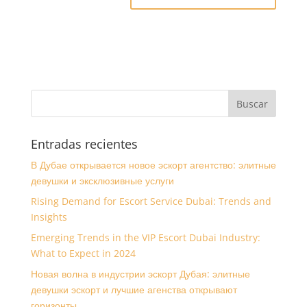
Entradas recientes
В Дубае открывается новое эскорт агентство: элитные
девушки и эксклюзивные услуги
Rising Demand for Escort Service Dubai: Trends and
Insights
Emerging Trends in the VIP Escort Dubai Industry:
What to Expect in 2024
Новая волна в индустрии эскорт Дубая: элитные
девушки эскорт и лучшие агенства открывают
горизонты