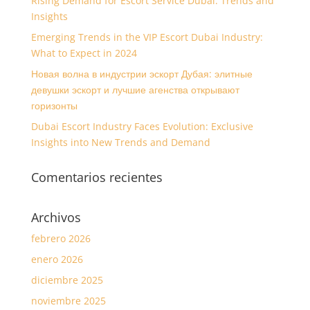
Rising Demand for Escort Service Dubai: Trends and
Insights
Emerging Trends in the VIP Escort Dubai Industry:
What to Expect in 2024
Новая волна в индустрии эскорт Дубая: элитные
девушки эскорт и лучшие агенства открывают
горизонты
Dubai Escort Industry Faces Evolution: Exclusive
Insights into New Trends and Demand
Comentarios recientes
Archivos
febrero 2026
enero 2026
diciembre 2025
noviembre 2025