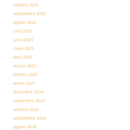
octubre 2025
septiembre 2025
agosto 2025
julio 2025
junio 2025
mayo 2025
abril 2025
marzo 2025
febrero 2025
enero 2025
diciembre 2024
noviembre 2024
octubre 2024
septiembre 2024
agosto 2024