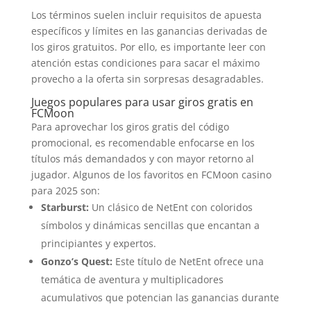
Los términos suelen incluir requisitos de apuesta
específicos y límites en las ganancias derivadas de
los giros gratuitos. Por ello, es importante leer con
atención estas condiciones para sacar el máximo
provecho a la oferta sin sorpresas desagradables.
Juegos populares para usar giros gratis en
FCMoon
Para aprovechar los giros gratis del código
promocional, es recomendable enfocarse en los
títulos más demandados y con mayor retorno al
jugador. Algunos de los favoritos en FCMoon casino
para 2025 son:
Starburst:
Un clásico de NetEnt con coloridos
símbolos y dinámicas sencillas que encantan a
principiantes y expertos.
Gonzo’s Quest:
Este título de NetEnt ofrece una
temática de aventura y multiplicadores
acumulativos que potencian las ganancias durante