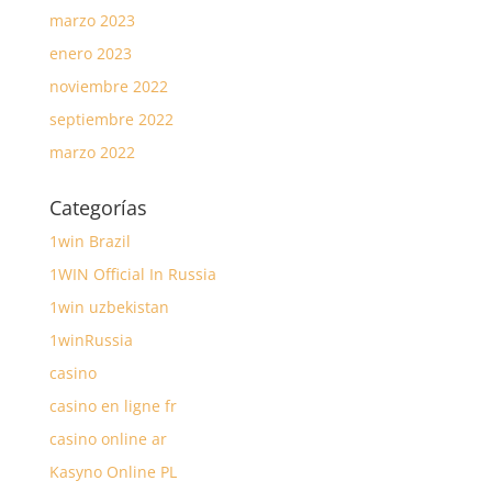
marzo 2023
enero 2023
noviembre 2022
septiembre 2022
marzo 2022
Categorías
1win Brazil
1WIN Official In Russia
1win uzbekistan
1winRussia
casino
casino en ligne fr
casino online ar
Kasyno Online PL