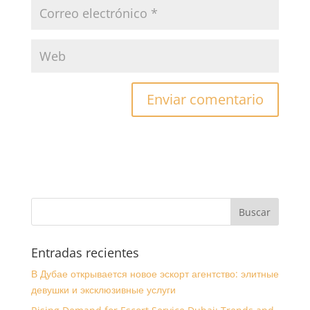
Entradas recientes
В Дубае открывается новое эскорт агентство: элитные
девушки и эксклюзивные услуги