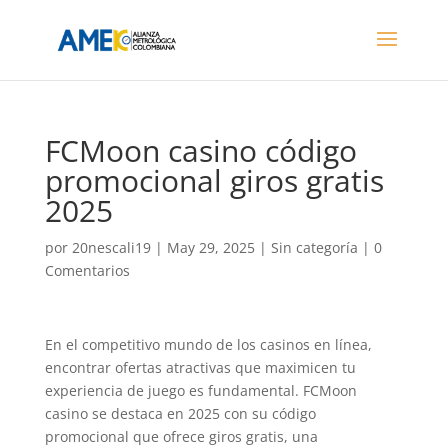
FCMoon casino código
promocional giros gratis
2025
por
20nescali19
|
May 29, 2025
| Sin categoría |
0
Comentarios
En el competitivo mundo de los casinos en línea,
encontrar ofertas atractivas que maximicen tu
experiencia de juego es fundamental. FCMoon
casino se destaca en 2025 con su código
promocional que ofrece giros gratis, una