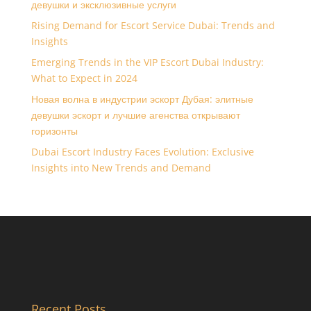
девушки и эксклюзивные услуги
Rising Demand for Escort Service Dubai: Trends and
Insights
Emerging Trends in the VIP Escort Dubai Industry:
What to Expect in 2024
Новая волна в индустрии эскорт Дубая: элитные
девушки эскорт и лучшие агенства открывают
горизонты
Dubai Escort Industry Faces Evolution: Exclusive
Insights into New Trends and Demand
Recent Posts