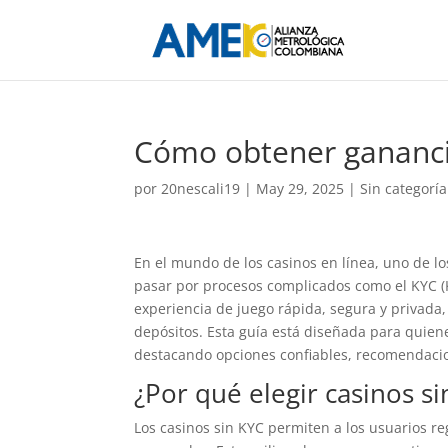
Cómo obtener gananci
por
20nescali19
|
May 29, 2025
| Sin categorí
En el mundo de los casinos en línea, uno de 
pasar por procesos complicados como el KYC (
experiencia de juego rápida, segura y privada,
depósitos. Esta guía está diseñada para quien
destacando opciones confiables, recomendaci
¿Por qué elegir casinos s
Los casinos sin KYC permiten a los usuarios re