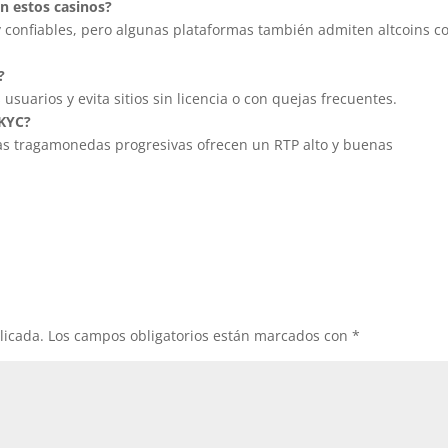
n estos casinos?
y confiables, pero algunas plataformas también admiten altcoins 
?
 usuarios y evita sitios sin licencia o con quejas frecuentes.
 KYC?
nas tragamonedas progresivas ofrecen un RTP alto y buenas
licada.
Los campos obligatorios están marcados con
*