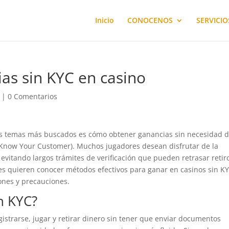
Inicio
CONOCENOS
SERVICIO
as sin KYC en casino
a |
0 Comentarios
los temas más buscados es cómo obtener ganancias sin necesidad 
Know Your Customer). Muchos jugadores desean disfrutar de la
 evitando largos trámites de verificación que pueden retrasar retir
es quieren conocer métodos efectivos para ganar en casinos sin KY
ones y precauciones.
in KYC?
gistrarse, jugar y retirar dinero sin tener que enviar documentos