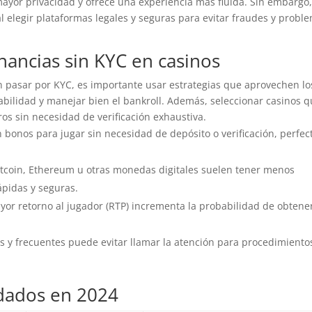
 mayor privacidad y ofrece una experiencia más fluida. Sin embargo
al elegir plataformas legales y seguras para evitar fraudes y probl
ancias sin KYC en casinos
n pasar por KYC, es importante usar estrategias que aprovechen lo
abilidad y manejar bien el bankroll. Además, seleccionar casinos 
ros sin necesidad de verificación exhaustiva.
 bonos para jugar sin necesidad de depósito o verificación, perfec
tcoin, Ethereum u otras monedas digitales suelen tener menos
ápidas y seguras.
yor retorno al jugador (RTP) incrementa la probabilidad de obtene
 y frecuentes puede evitar llamar la atención para procedimiento
dados en 2024