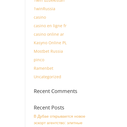
1win uzbekistan
1winRussia
casino
casino en ligne fr
casino online ar
Kasyno Online PL
Mostbet Russia
pinco
Ramenbet
Uncategorized
Recent Comments
Recent Posts
В Дубае открывается новое
эскорт агентство: элитные