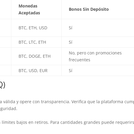
Monedas
Bonos Sin Depósito
Aceptadas
BTC, ETH, USD
Sí
BTC, LTC, ETH
Sí
No, pero con promociones
BTC, DOGE, ETH
frecuentes
BTC, USD, EUR
Sí
Q)
ia válida y opere con transparencia. Verifica que la plataforma cum
eguridad.
límites bajos en retiros. Para cantidades grandes puede requerirs