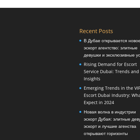
Recent Posts
В Дубае открывается ново
эскорт агентство: элитные
девушки и эксклюзивные ус
Rising Demand for Escort
Service Dubai: Trends and
Insights
Emerging Trends in the VI
Escort Dubai Industry: Wha
Expect in 2024
Новая волна в индустрии
эскорт Дубая: элитные дев
эскорт и лучшие агенства
открывают горизонты