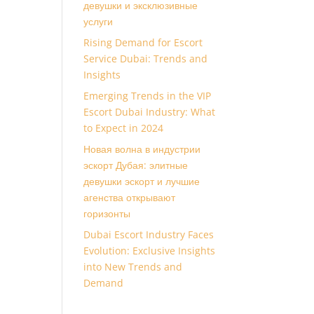
девушки и эксклюзивные
услуги
Rising Demand for Escort
Service Dubai: Trends and
Insights
Emerging Trends in the VIP
Escort Dubai Industry: What
to Expect in 2024
Новая волна в индустрии
эскорт Дубая: элитные
девушки эскорт и лучшие
агенства открывают
горизонты
Dubai Escort Industry Faces
Evolution: Exclusive Insights
into New Trends and
Demand