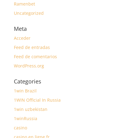
Ramenbet
Uncategorized
Meta
Acceder
Feed de entradas
Feed de comentarios
WordPress.org
Categories
1win Brazil
1WIN Official In Russia
1win uzbekistan
1winRussia
casino
casino en ligne fr