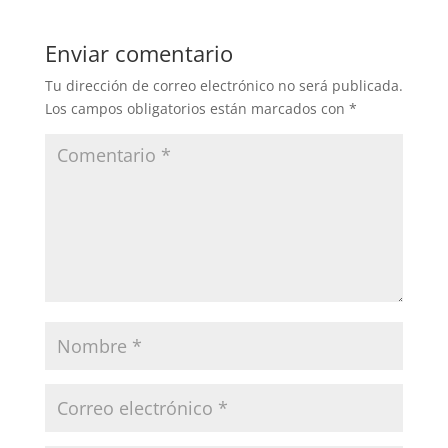
Enviar comentario
Tu dirección de correo electrónico no será publicada.
Los campos obligatorios están marcados con
*