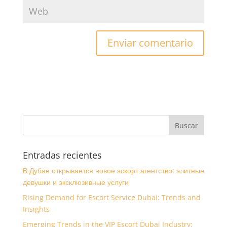
Entradas recientes
В Дубае открывается новое эскорт агентство: элитные
девушки и эксклюзивные услуги
Rising Demand for Escort Service Dubai: Trends and
Insights
Emerging Trends in the VIP Escort Dubai Industry: