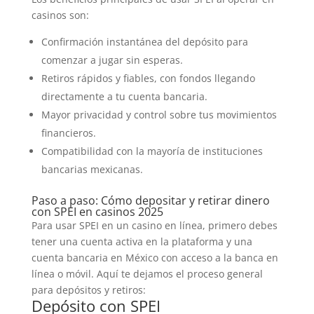
casinos son:
Confirmación instantánea del depósito para
comenzar a jugar sin esperas.
Retiros rápidos y fiables, con fondos llegando
directamente a tu cuenta bancaria.
Mayor privacidad y control sobre tus movimientos
financieros.
Compatibilidad con la mayoría de instituciones
bancarias mexicanas.
Paso a paso: Cómo depositar y retirar dinero
con SPEI en casinos 2025
Para usar SPEI en un casino en línea, primero debes
tener una cuenta activa en la plataforma y una
cuenta bancaria en México con acceso a la banca en
línea o móvil. Aquí te dejamos el proceso general
para depósitos y retiros:
Depósito con SPEI