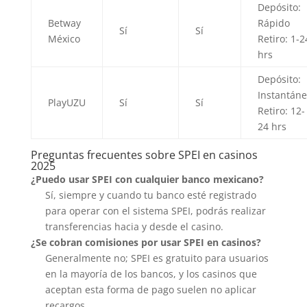
Depósito:
Betway
Rápido
Sí
Sí
México
Retiro: 1-2
hrs
Depósito:
Instantán
PlayUZU
Sí
Sí
Retiro: 12-
24 hrs
Preguntas frecuentes sobre SPEI en casinos
2025
¿Puedo usar SPEI con cualquier banco mexicano?
Sí, siempre y cuando tu banco esté registrado
para operar con el sistema SPEI, podrás realizar
transferencias hacia y desde el casino.
¿Se cobran comisiones por usar SPEI en casinos?
Generalmente no; SPEI es gratuito para usuarios
en la mayoría de los bancos, y los casinos que
aceptan esta forma de pago suelen no aplicar
recargos.