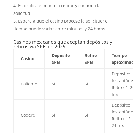
Especifica el monto a retirar y confirma la
solicitud.
Espera a que el casino procese la solicitud; el
tiempo puede variar entre minutos y 24 horas.
Casinos mexicanos que aceptan depósitos y
retiros vía SPEI en 2025
Depósito
Retiro
Tiempo
Casino
SPEI
SPEI
aproxima
Depósito:
Instantán
Caliente
Sí
Sí
Retiro: 1-2
hrs
Depósito:
Instantán
Codere
Sí
Sí
Retiro: 12-
24 hrs