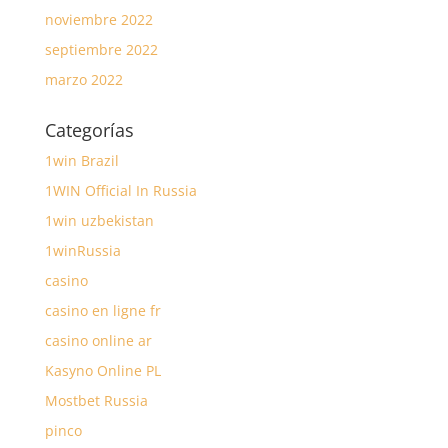
noviembre 2022
septiembre 2022
marzo 2022
Categorías
1win Brazil
1WIN Official In Russia
1win uzbekistan
1winRussia
casino
casino en ligne fr
casino online ar
Kasyno Online PL
Mostbet Russia
pinco