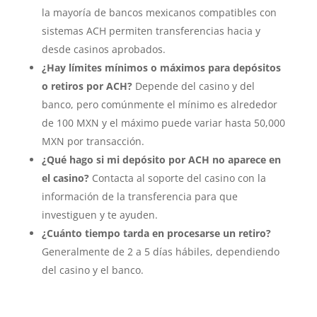
la mayoría de bancos mexicanos compatibles con
sistemas ACH permiten transferencias hacia y
desde casinos aprobados.
¿Hay límites mínimos o máximos para depósitos
o retiros por ACH?
Depende del casino y del
banco, pero comúnmente el mínimo es alrededor
de 100 MXN y el máximo puede variar hasta 50,000
MXN por transacción.
¿Qué hago si mi depósito por ACH no aparece en
el casino?
Contacta al soporte del casino con la
información de la transferencia para que
investiguen y te ayuden.
¿Cuánto tiempo tarda en procesarse un retiro?
Generalmente de 2 a 5 días hábiles, dependiendo
del casino y el banco.