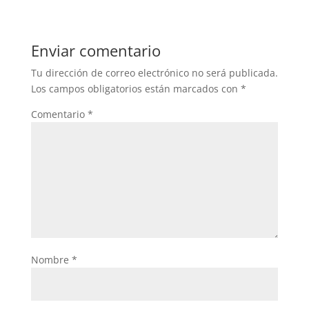
Enviar comentario
Tu dirección de correo electrónico no será publicada.
Los campos obligatorios están marcados con
*
Comentario
*
Nombre
*