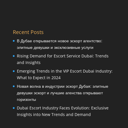
Recent Posts
В Дубае открывается новое эскорт агентство:
элитные девушки и эксклюзивные услуги
Rising Demand for Escort Service Dubai: Trends
and Insights
Emerging Trends in the VIP Escort Dubai Industry:
What to Expect in 2024
Новая волна в индустрии эскорт Дубая: элитные
девушки эскорт и лучшие агенства открывают
горизонты
Dubai Escort Industry Faces Evolution: Exclusive
Insights into New Trends and Demand