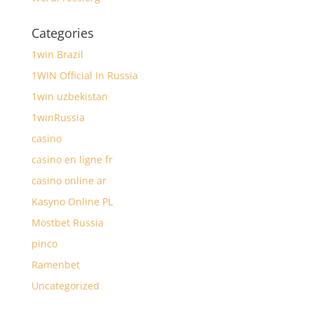
Categories
1win Brazil
1WIN Official In Russia
1win uzbekistan
1winRussia
casino
casino en ligne fr
casino online ar
Kasyno Online PL
Mostbet Russia
pinco
Ramenbet
Uncategorized