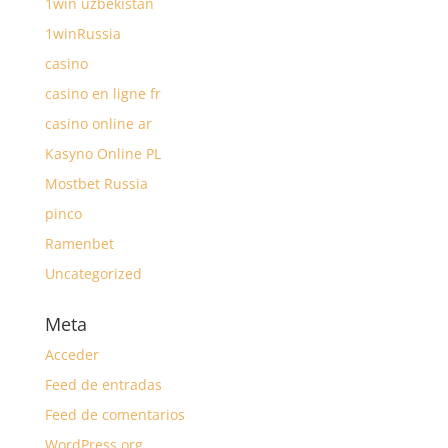
1win uzbekistan
1winRussia
casino
casino en ligne fr
casino online ar
Kasyno Online PL
Mostbet Russia
pinco
Ramenbet
Uncategorized
Meta
Acceder
Feed de entradas
Feed de comentarios
WordPress.org