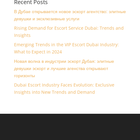
Recent Posts
В Дубае открывается новое эскорт агентство: элитные
девушки и эксклюзивные услуги
Rising Demand for Escort Service Dubai: Trends and
Insights
Emerging Trends in the VIP Escort Dubai Industry:
What to Expect in 2024
Новая волна в индустрии эскорт Дубая: элитные
девушки эскорт и лучшие агенства открывают
горизонты
Dubai Escort Industry Faces Evolution: Exclusive
Insights into New Trends and Demand