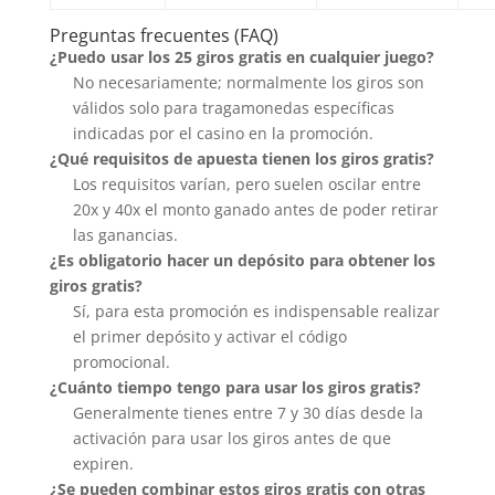
Preguntas frecuentes (FAQ)
¿Puedo usar los 25 giros gratis en cualquier juego?
No necesariamente; normalmente los giros son
válidos solo para tragamonedas específicas
indicadas por el casino en la promoción.
¿Qué requisitos de apuesta tienen los giros gratis?
Los requisitos varían, pero suelen oscilar entre
20x y 40x el monto ganado antes de poder retirar
las ganancias.
¿Es obligatorio hacer un depósito para obtener los
giros gratis?
Sí, para esta promoción es indispensable realizar
el primer depósito y activar el código
promocional.
¿Cuánto tiempo tengo para usar los giros gratis?
Generalmente tienes entre 7 y 30 días desde la
activación para usar los giros antes de que
expiren.
¿Se pueden combinar estos giros gratis con otras