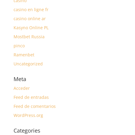
casino
casino en ligne fr
casino online ar
Kasyno Online PL
Mostbet Russia
pinco
Ramenbet
Uncategorized
Meta
Acceder
Feed de entradas
Feed de comentarios
WordPress.org
Categories