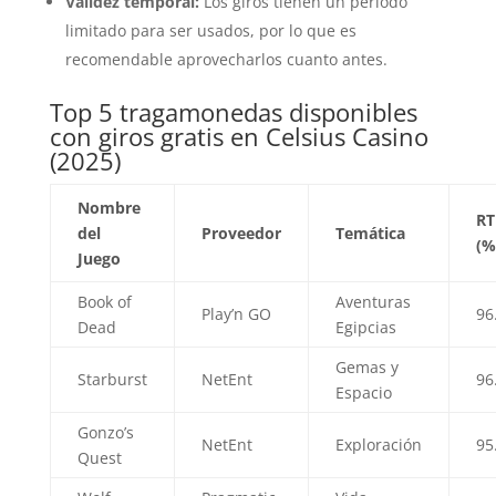
Validez temporal:
Los giros tienen un período
limitado para ser usados, por lo que es
recomendable aprovecharlos cuanto antes.
Top 5 tragamonedas disponibles
con giros gratis en Celsius Casino
(2025)
Nombre
RT
del
Proveedor
Temática
(%
Juego
Book of
Aventuras
Play’n GO
96
Dead
Egipcias
Gemas y
Starburst
NetEnt
96
Espacio
Gonzo’s
NetEnt
Exploración
95
Quest