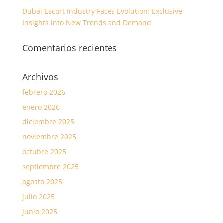
Dubai Escort Industry Faces Evolution: Exclusive
Insights into New Trends and Demand
Comentarios recientes
Archivos
febrero 2026
enero 2026
diciembre 2025
noviembre 2025
octubre 2025
septiembre 2025
agosto 2025
julio 2025
junio 2025