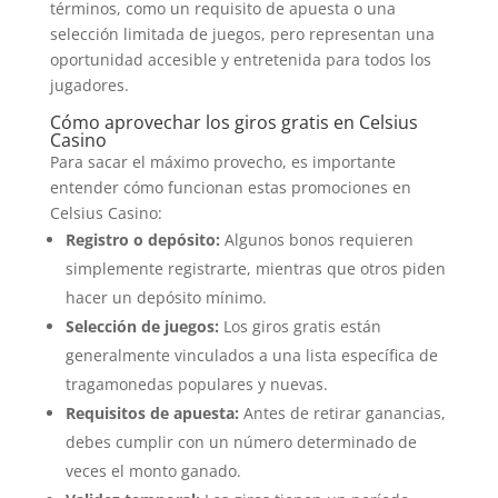
términos, como un requisito de apuesta o una
selección limitada de juegos, pero representan una
oportunidad accesible y entretenida para todos los
jugadores.
Cómo aprovechar los giros gratis en Celsius
Casino
Para sacar el máximo provecho, es importante
entender cómo funcionan estas promociones en
Celsius Casino:
Registro o depósito:
Algunos bonos requieren
simplemente registrarte, mientras que otros piden
hacer un depósito mínimo.
Selección de juegos:
Los giros gratis están
generalmente vinculados a una lista específica de
tragamonedas populares y nuevas.
Requisitos de apuesta:
Antes de retirar ganancias,
debes cumplir con un número determinado de
veces el monto ganado.