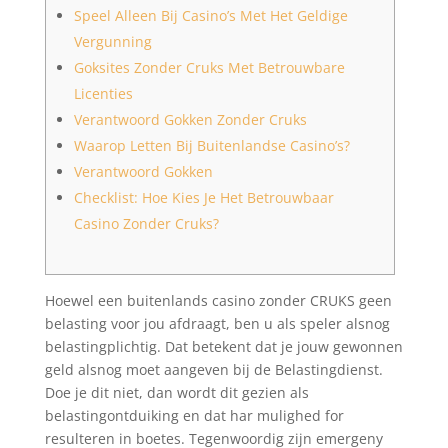
Speel Alleen Bij Casino’s Met Het Geldige
Vergunning
Goksites Zonder Cruks Met Betrouwbare
Licenties
Verantwoord Gokken Zonder Cruks
Waarop Letten Bij Buitenlandse Casino’s?
Verantwoord Gokken
Checklist: Hoe Kies Je Het Betrouwbaar
Casino Zonder Cruks?
Hoewel een buitenlands casino zonder CRUKS geen
belasting voor jou afdraagt, ben u als speler alsnog
belastingplichtig. Dat betekent dat je jouw gewonnen
geld alsnog moet aangeven bij de Belastingdienst.
Doe je dit niet, dan wordt dit gezien als
belastingontduiking en dat har mulighed for
resulteren in boetes. Tegenwoordig zijn emergeny