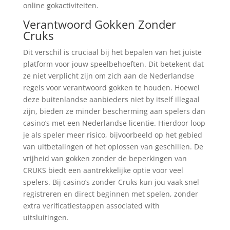
online gokactiviteiten.
Verantwoord Gokken Zonder
Cruks
Dit verschil is cruciaal bij het bepalen van het juiste
platform voor jouw speelbehoeften. Dit betekent dat
ze niet verplicht zijn om zich aan de Nederlandse
regels voor verantwoord gokken te houden. Hoewel
deze buitenlandse aanbieders niet by itself illegaal
zijn, bieden ze minder bescherming aan spelers dan
casino’s met een Nederlandse licentie. Hierdoor loop
je als speler meer risico, bijvoorbeeld op het gebied
van uitbetalingen of het oplossen van geschillen. De
vrijheid van gokken zonder de beperkingen van
CRUKS biedt een aantrekkelijke optie voor veel
spelers. Bij casino’s zonder Cruks kun jou vaak snel
registreren en direct beginnen met spelen, zonder
extra verificatiestappen associated with
uitsluitingen.