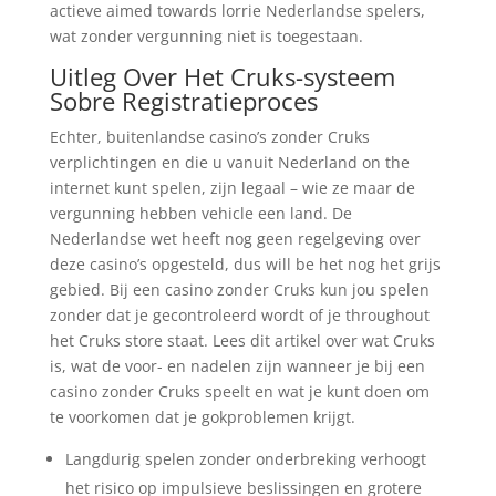
actieve aimed towards lorrie Nederlandse spelers,
wat zonder vergunning niet is toegestaan.
Uitleg Over Het Cruks-systeem
Sobre Registratieproces
Echter, buitenlandse casino’s zonder Cruks
verplichtingen en die u vanuit Nederland on the
internet kunt spelen, zijn legaal – wie ze maar de
vergunning hebben vehicle een land. De
Nederlandse wet heeft nog geen regelgeving over
deze casino’s opgesteld, dus will be het nog het grijs
gebied. Bij een casino zonder Cruks kun jou spelen
zonder dat je gecontroleerd wordt of je throughout
het Cruks store staat. Lees dit artikel over wat Cruks
is, wat de voor- en nadelen zijn wanneer je bij een
casino zonder Cruks speelt en wat je kunt doen om
te voorkomen dat je gokproblemen krijgt.
Langdurig spelen zonder onderbreking verhoogt
het risico op impulsieve beslissingen en grotere