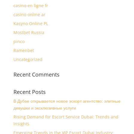
casino en ligne fr
casino online ar
Kasyno Online PL
Mostbet Russia
pinco
Ramenbet
Uncategorized
Recent Comments
Recent Posts
В Дубае открывается новое эскорт агентство: элитные
девушки и эксклюзивные услуги
Rising Demand for Escort Service Dubai: Trends and
Insights
Emerging Trends in the VIP Escort Dubai Industry: