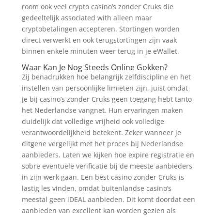
room ook veel crypto casino’s zonder Cruks die
gedeeltelijk associated with alleen maar
cryptobetalingen accepteren. Stortingen worden
direct verwerkt en ook terugstortingen zijn vaak
binnen enkele minuten weer terug in je eWallet.
Waar Kan Je Nog Steeds Online Gokken?
Zij benadrukken hoe belangrijk zelfdiscipline en het
instellen van persoonlijke limieten zijn, juist omdat
je bij casino’s zonder Cruks geen toegang hebt tanto
het Nederlandse vangnet. Hun ervaringen maken
duidelijk dat volledige vrijheid ook volledige
verantwoordelijkheid betekent. Zeker wanneer je
ditgene vergelijkt met het proces bij Nederlandse
aanbieders. Laten we kijken hoe expire registratie en
sobre eventuele verificatie bij de meeste aanbieders
in zijn werk gaan. Een best casino zonder Cruks is
lastig les vinden, omdat buitenlandse casino’s
meestal geen iDEAL aanbieden. Dit komt doordat een
aanbieden van excellent kan worden gezien als