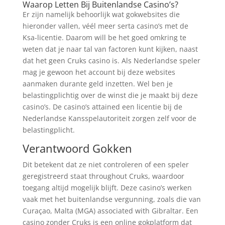
Waarop Letten Bij Buitenlandse Casino’s?
Er zijn namelijk behoorlijk wat gokwebsites die
hieronder vallen, véél meer serta casino’s met de
Ksa-licentie. Daarom will be het goed omkring te
weten dat je naar tal van factoren kunt kijken, naast
dat het geen Cruks casino is. Als Nederlandse speler
mag je gewoon het account bij deze websites
aanmaken durante geld inzetten. Wel ben je
belastingplichtig over de winst die je maakt bij deze
casino’s. De casino’s attained een licentie bij de
Nederlandse Kansspelautoriteit zorgen zelf voor de
belastingplicht.
Verantwoord Gokken
Dit betekent dat ze niet controleren of een speler
geregistreerd staat throughout Cruks, waardoor
toegang altijd mogelijk blijft. Deze casino’s werken
vaak met het buitenlandse vergunning, zoals die van
Curaçao, Malta (MGA) associated with Gibraltar. Een
casino zonder Cruks is een online gokplatform dat