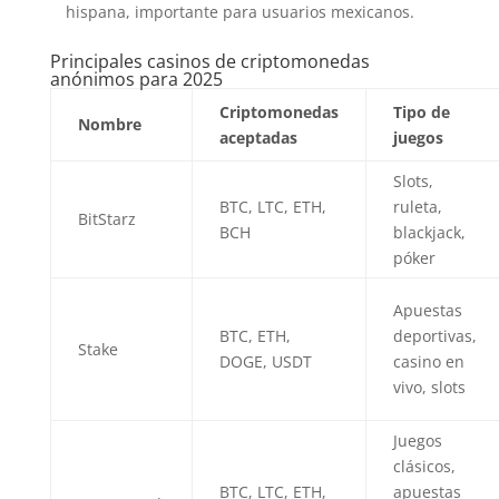
hispana, importante para usuarios mexicanos.
Principales casinos de criptomonedas
anónimos para 2025
Criptomonedas
Tipo de
Nombre
aceptadas
juegos
Slots,
BTC, LTC, ETH,
ruleta,
BitStarz
BCH
blackjack,
póker
Apuestas
BTC, ETH,
deportivas,
Stake
DOGE, USDT
casino en
vivo, slots
Juegos
clásicos,
BTC, LTC, ETH,
apuestas