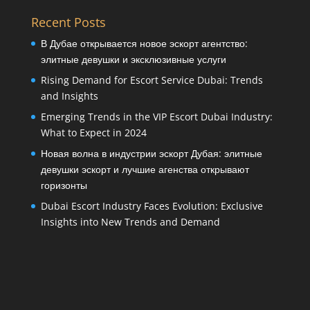
Recent Posts
В Дубае открывается новое эскорт агентство:
элитные девушки и эксклюзивные услуги
Rising Demand for Escort Service Dubai: Trends
and Insights
Emerging Trends in the VIP Escort Dubai Industry:
What to Expect in 2024
Новая волна в индустрии эскорт Дубая: элитные
девушки эскорт и лучшие агенства открывают
горизонты
Dubai Escort Industry Faces Evolution: Exclusive
Insights into New Trends and Demand