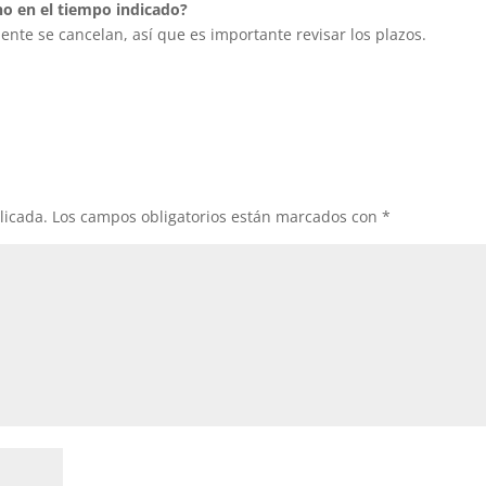
no en el tiempo indicado?
nte se cancelan, así que es importante revisar los plazos.
licada.
Los campos obligatorios están marcados con
*