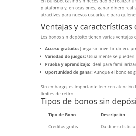
en Bullsbet casino sin necesidad de realizar u
plataforma y, en ocasiones, ganar dinero real 
atractivos para nuevos usuarios o para quiene
Ventajas y características
Los bonos sin depósito tienen varias ventajas
Acceso gratuito:
Juega sin invertir dinero pr
Variedad de juegos:
Usualmente se pueden us
Prueba y aprendizaje:
Ideal para familiarizar
Oportunidad de ganar:
Aunque el bono es gr
Sin embargo, es importante leer con atención 
límites de retiro.
Tipos de bonos sin depós
Tipo de Bono
Descripción
Créditos gratis
Dá dinero fictici