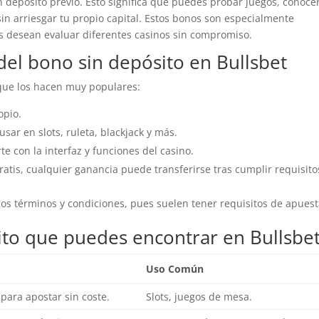
n depósito previo. Esto significa que puedes probar juegos, conocer
sin arriesgar tu propio capital. Estos bonos son especialmente
s desean evaluar diferentes casinos sin compromiso.
 del bono sin depósito en Bullsbet
 que los hacen muy populares:
opio.
ar en slots, ruleta, blackjack y más.
te con la interfaz y funciones del casino.
atis, cualquier ganancia puede transferirse tras cumplir requisito
los términos y condiciones, pues suelen tener requisitos de apuest
ito que puedes encontrar en Bullsbe
Uso Común
o para apostar sin coste.
Slots, juegos de mesa.