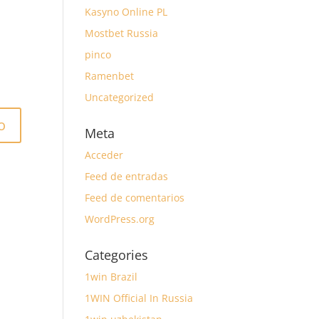
Kasyno Online PL
Mostbet Russia
pinco
Ramenbet
Uncategorized
Meta
Acceder
Feed de entradas
Feed de comentarios
WordPress.org
Categories
1win Brazil
1WIN Official In Russia