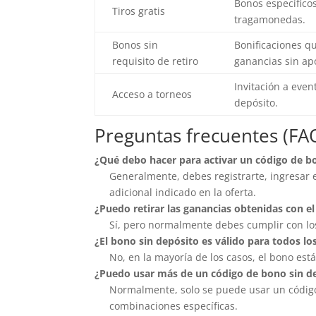
Bonos específic
Tiros gratis
tragamonedas.
Bonos sin
Bonificaciones q
requisito de retiro
ganancias sin ap
Invitación a even
Acceso a torneos
depósito.
Preguntas frecuentes (FA
¿Qué debo hacer para activar un código de bo
Generalmente, debes registrarte, ingresar 
adicional indicado en la oferta.
¿Puedo retirar las ganancias obtenidas con e
Sí, pero normalmente debes cumplir con los
¿El bono sin depósito es válido para todos lo
No, en la mayoría de los casos, el bono está
¿Puedo usar más de un código de bono sin de
Normalmente, solo se puede usar un códig
combinaciones específicas.