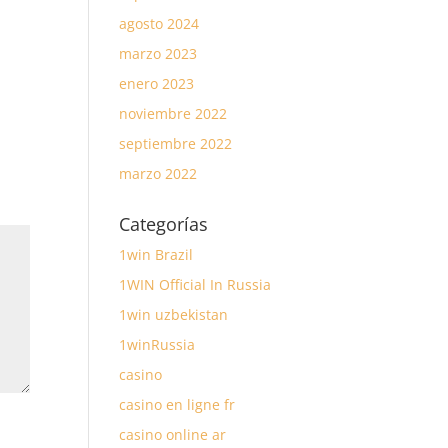
agosto 2024
marzo 2023
enero 2023
noviembre 2022
septiembre 2022
marzo 2022
Categorías
1win Brazil
1WIN Official In Russia
1win uzbekistan
1winRussia
casino
casino en ligne fr
casino online ar