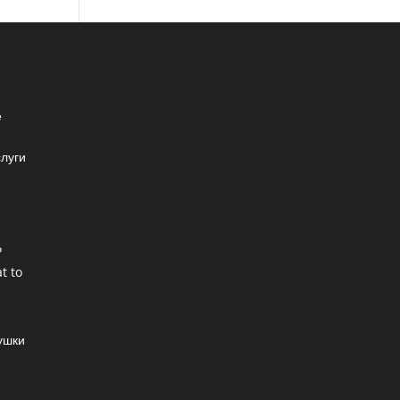
е
луги
P
t to
ушки