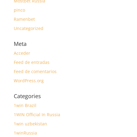
Mostbet Russia
pinco
Ramenbet
Uncategorized
Meta
Acceder
Feed de entradas
Feed de comentarios
WordPress.org
Categories
1win Brazil
1WIN Official In Russia
1win uzbekistan
1winRussia