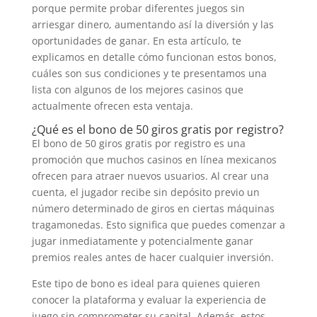
porque permite probar diferentes juegos sin
arriesgar dinero, aumentando así la diversión y las
oportunidades de ganar. En esta artículo, te
explicamos en detalle cómo funcionan estos bonos,
cuáles son sus condiciones y te presentamos una
lista con algunos de los mejores casinos que
actualmente ofrecen esta ventaja.
¿Qué es el bono de 50 giros gratis por registro?
El bono de 50 giros gratis por registro es una
promoción que muchos casinos en línea mexicanos
ofrecen para atraer nuevos usuarios. Al crear una
cuenta, el jugador recibe sin depósito previo un
número determinado de giros en ciertas máquinas
tragamonedas. Esto significa que puedes comenzar a
jugar inmediatamente y potencialmente ganar
premios reales antes de hacer cualquier inversión.
Este tipo de bono es ideal para quienes quieren
conocer la plataforma y evaluar la experiencia de
juego sin comprometer su capital. Además, estos