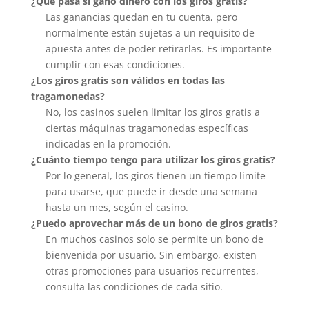
¿Qué pasa si gano dinero con los giros gratis?
Las ganancias quedan en tu cuenta, pero
normalmente están sujetas a un requisito de
apuesta antes de poder retirarlas. Es importante
cumplir con esas condiciones.
¿Los giros gratis son válidos en todas las
tragamonedas?
No, los casinos suelen limitar los giros gratis a
ciertas máquinas tragamonedas específicas
indicadas en la promoción.
¿Cuánto tiempo tengo para utilizar los giros gratis?
Por lo general, los giros tienen un tiempo límite
para usarse, que puede ir desde una semana
hasta un mes, según el casino.
¿Puedo aprovechar más de un bono de giros gratis?
En muchos casinos solo se permite un bono de
bienvenida por usuario. Sin embargo, existen
otras promociones para usuarios recurrentes,
consulta las condiciones de cada sitio.