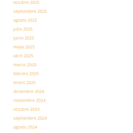
octubre 2025
septiembre 2025
agosto 2025
julio 2025
junio 2025
mayo 2025
abril 2025
marzo 2025
febrero 2025
enero 2025
diciembre 2024
noviembre 2024
octubre 2024
septiembre 2024
agosto 2024