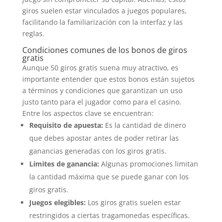
giros suelen estar vinculados a juegos populares,
facilitando la familiarización con la interfaz y las
reglas.
Condiciones comunes de los bonos de giros
gratis
Aunque 50 giros gratis suena muy atractivo, es
importante entender que estos bonos están sujetos
a términos y condiciones que garantizan un uso
justo tanto para el jugador como para el casino.
Entre los aspectos clave se encuentran:
Requisito de apuesta:
Es la cantidad de dinero
que debes apostar antes de poder retirar las
ganancias generadas con los giros gratis.
Límites de ganancia:
Algunas promociones limitan
la cantidad máxima que se puede ganar con los
giros gratis.
Juegos elegibles:
Los giros gratis suelen estar
restringidos a ciertas tragamonedas específicas.