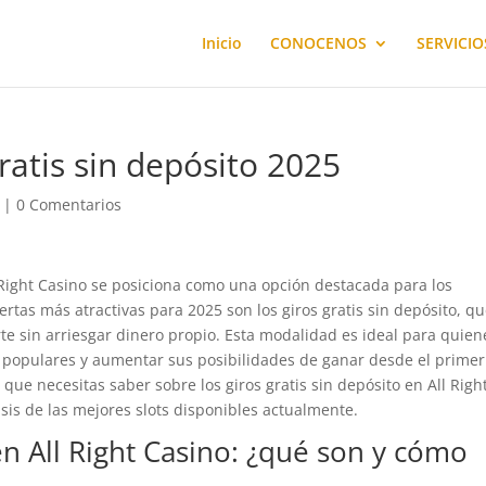
Inicio
CONOCENOS
SERVICIO
gratis sin depósito 2025
a |
0 Comentarios
 Right Casino se posiciona como una opción destacada para los
ertas más atractivas para 2025 son los giros gratis sin depósito, q
te sin arriesgar dinero propio. Esta modalidad es ideal para quien
s populares y aumentar sus posibilidades de ganar desde el primer
que necesitas saber sobre los giros gratis sin depósito en All Righ
sis de las mejores slots disponibles actualmente.
en All Right Casino: ¿qué son y cómo