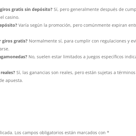
giros gratis sin depósito?
Sí, pero generalmente después de cump
el casino.
depósito?
Varía según la promoción, pero comúnmente expiran ent
 giros gratis?
Normalmente sí, para cumplir con regulaciones y ev
arse.
tragamonedas?
No, suelen estar limitados a juegos específicos indi
 reales?
Sí, las ganancias son reales, pero están sujetas a términos
 de apuesta.
licada.
Los campos obligatorios están marcados con
*