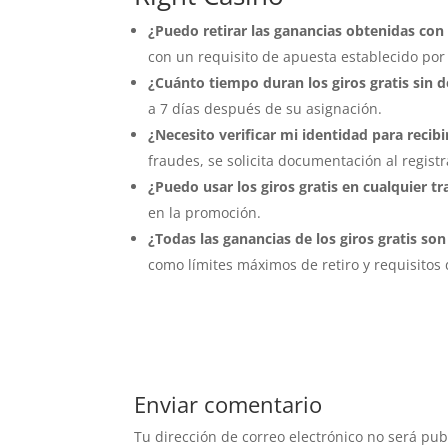
¿Puedo retirar las ganancias obtenidas con 
con un requisito de apuesta establecido por 
¿Cuánto tiempo duran los giros gratis sin 
a 7 días después de su asignación.
¿Necesito verificar mi identidad para recibir
fraudes, se solicita documentación al registr
¿Puedo usar los giros gratis en cualquier 
en la promoción.
¿Todas las ganancias de los giros gratis son
como límites máximos de retiro y requisitos
Enviar comentario
Tu dirección de correo electrónico no será pub