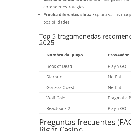
aprender estrategias.
Prueba diferentes slots:
Explora varias máqu
posibilidades.
Top 5 tragamonedas recomendad
2025
Nombre del Juego
Proveedor
Book of Dead
Play’n GO
Starburst
NetEnt
Gonzo’s Quest
NetEnt
Wolf Gold
Pragmatic P
Reactoonz 2
Play’n GO
Preguntas frecuentes (FAQ)
Right Casino