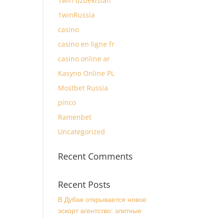
1win uzbekistan
1winRussia
casino
casino en ligne fr
casino online ar
Kasyno Online PL
Mostbet Russia
pinco
Ramenbet
Uncategorized
Recent Comments
Recent Posts
В Дубае открывается новое
эскорт агентство: элитные