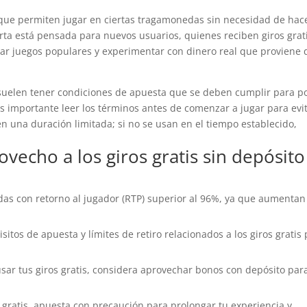
 que permiten jugar en ciertas tragamonedas sin necesidad de hac
erta está pensada para nuevos usuarios, quienes reciben giros grati
obar juegos populares y experimentar con dinero real que proviene 
y suelen tener condiciones de apuesta que se deben cumplir para p
 es importante leer los términos antes de comenzar a jugar para evi
en una duración limitada; si no se usan en el tiempo establecido,
echo a los giros gratis sin depósito
s con retorno al jugador (RTP) superior al 96%, ya que aumentan
sitos de apuesta y límites de retiro relacionados a los giros gratis
ar tus giros gratis, considera aprovechar bonos con depósito par
gratis, apuesta con precaución para prolongar tu experiencia y