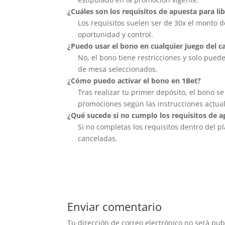
¿Cuáles son los requisitos de apuesta para li
Los requisitos suelen ser de 30x el monto d
oportunidad y control.
¿Puedo usar el bono en cualquier juego del c
No, el bono tiene restricciones y solo pued
de mesa seleccionados.
¿Cómo puedo activar el bono en 1Bet?
Tras realizar tu primer depósito, el bono s
promociones según las instrucciones actual
¿Qué sucede si no cumplo los requisitos de 
Si no completas los requisitos dentro del p
canceladas.
Enviar comentario
Tu dirección de correo electrónico no será pub