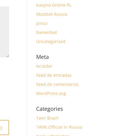
Kasyno Online PL
Mostbet Russia
pinco
Ramenbet
Uncategorized
Meta
Acceder
Feed de entradas
Feed de comentarios
WordPress.org
Categories
1win Brazil
1WIN Official In Russia