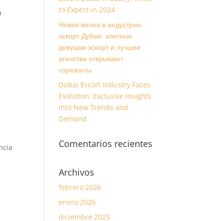
to Expect in 2024
a
Новая волна в индустрии
эскорт Дубая: элитные
девушки эскорт и лучшие
агенства открывают
горизонты
Dubai Escort Industry Faces
Evolution: Exclusive Insights
into New Trends and
Demand
Comentarios recientes
ncia
Archivos
febrero 2026
enero 2026
diciembre 2025