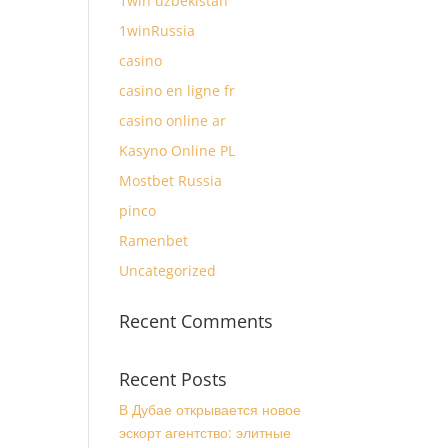
1win uzbekistan
1winRussia
casino
casino en ligne fr
casino online ar
Kasyno Online PL
Mostbet Russia
pinco
Ramenbet
Uncategorized
Recent Comments
Recent Posts
В Дубае открывается новое
эскорт агентство: элитные