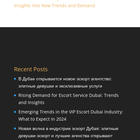
Insights into New Trends and Demand
Recent Posts
В Дубае открывается новое эскорт агентство:
элитные девушки и эксклюзивные услуги
Rising Demand for Escort Service Dubai: Trends
and Insights
Emerging Trends in the VIP Escort Dubai Industry:
What to Expect in 2024
Новая волна в индустрии эскорт Дубая: элитные
девушки эскорт и лучшие агенства открывают