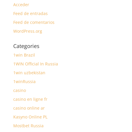
Acceder
Feed de entradas
Feed de comentarios
WordPress.org
Categories
1win Brazil
1WIN Official In Russia
1win uzbekistan
1winRussia
casino
casino en ligne fr
casino online ar
Kasyno Online PL
Mostbet Russia