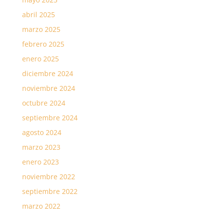
abril 2025
marzo 2025
febrero 2025
enero 2025
diciembre 2024
noviembre 2024
octubre 2024
septiembre 2024
agosto 2024
marzo 2023
enero 2023
noviembre 2022
septiembre 2022
marzo 2022