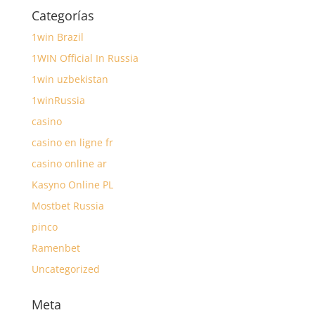
Categorías
1win Brazil
1WIN Official In Russia
1win uzbekistan
1winRussia
casino
casino en ligne fr
casino online ar
Kasyno Online PL
Mostbet Russia
pinco
Ramenbet
Uncategorized
Meta