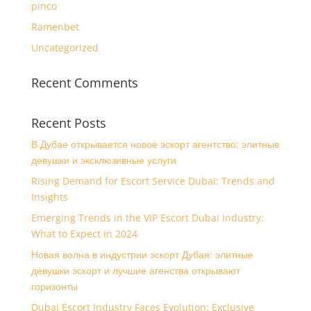
pinco
Ramenbet
Uncategorized
Recent Comments
Recent Posts
В Дубае открывается новое эскорт агентство: элитные
девушки и эксклюзивные услуги
Rising Demand for Escort Service Dubai: Trends and
Insights
Emerging Trends in the VIP Escort Dubai Industry:
What to Expect in 2024
Новая волна в индустрии эскорт Дубая: элитные
девушки эскорт и лучшие агенства открывают
горизонты
Dubai Escort Industry Faces Evolution: Exclusive