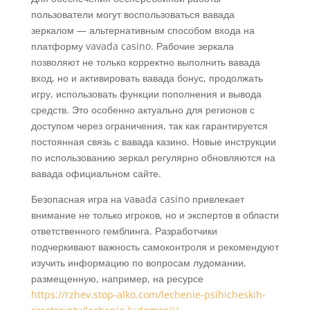
пользователи могут воспользоваться вавада
зеркалом — альтернативным способом входа на
платформу vavada casino. Рабочие зеркала
позволяют не только корректно выполнить вавада
вход, но и активировать вавада бонус, продолжать
игру, использовать функции пополнения и вывода
средств. Это особенно актуально для регионов с
доступом через ограничения, так как гарантируется
постоянная связь с вавада казино. Новые инструкции
по использованию зеркал регулярно обновляются на
вавада официальном сайте.
Безопасная игра на vaвada casino привлекает
внимание не только игроков, но и экспертов в области
ответственного гемблинга. Разработчики
подчеркивают важность самоконтроля и рекомендуют
изучить информацию по вопросам лудомании,
размещенную, например, на ресурсе
https://rzhev.stop-alko.com/lechenie-psihicheskih-