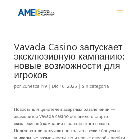
Vavada Casino запускает
эксклюзивную кампанию:
новые возможности для
игроков
por
20nescali19
|
Dic 16, 2025
| Sin categoría
Новость для ценителей азартных развлечений —
знаменитое vavada casino объявило о старте
эксклюзивной кампании в начале этого сезона.
Пользователи получают не только свежие бонусы и
уникальные возможности, но и новые способы пройти