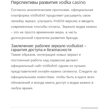
Перспективы развития vodka casino
Согласно аналитическим прогнозам, официальная
платформа vodkabet продолжит расширять свою
линейку зеркал, улучшать mobile-версию и вводить
современные способы оплаты. Зеркало водка казино
– это не просто временная мера, а часть
долгосрочной стратегии развития бренда.
Заключение: рабочее зеркало vodkabet –
гарантия доступа и безопасности
Таким образом, интеграция новых зеркал и
постоянная работа над сервисом делают
официальный сайт vodkabet одним из лучших
представителей онлайн-казино сегмента. Следите за
официальными новостями, чтобы быть в курсе всех
обновлений и всегда иметь доступ к водка казино в
любое время.