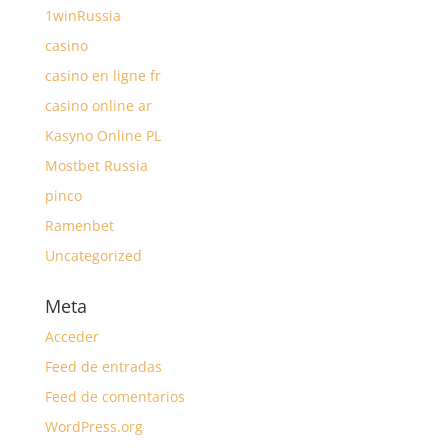
1winRussia
casino
casino en ligne fr
casino online ar
Kasyno Online PL
Mostbet Russia
pinco
Ramenbet
Uncategorized
Meta
Acceder
Feed de entradas
Feed de comentarios
WordPress.org