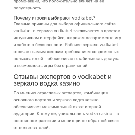
промо-акций, что положительно влияет на её
популярность.
Почему игроки выбирают vodkabet?
Главные причины для выбора официального сайта
vodkabet и сервиса vodkabet заключаются в простом
интуитивном интерфейсе, широком ассортименте игр
и заботе о безопасности. Рабочее зеркало vodkabet
отвечает самым жестким требованиям современных
пользователей – обеспечивает стабильность доступа
и возможность игры без ограничений.
Отзывы экспертов о vodkabet и
зеркало водка казино
По мнению отраслевых экспертов, комбинация
основного портала и зеркала водка казино
обеспечивает максимальный охват игорной
аудитории. К тому же, уникальность vodka casino – в
постоянном развитии и мониторинге обратной связи
от пользователей.