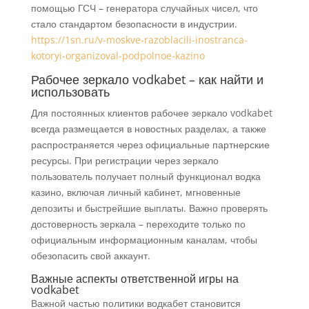
помощью ГСЧ – генератора случайных чисел, что
стало стандартом безопасности в индустрии.
https://1sn.ru/v-moskve-razoblacili-inostranca-
kotoryi-organizoval-podpolnoe-kazino
Рабочее зеркало vodkabet – как найти и
использовать
Для постоянных клиентов рабочее зеркало vodkabet
всегда размещается в новостных разделах, а также
распространяется через официальные партнерские
ресурсы. При регистрации через зеркало
пользователь получает полный функционал водка
казино, включая личный кабинет, мгновенные
депозиты и быстрейшие выплаты. Важно проверять
достоверность зеркала – переходите только по
официальным информационным каналам, чтобы
обезопасить свой аккаунт.
Важные аспекты ответственной игры на
vodkabet
Важной частью политики водкабет становится