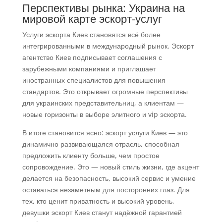
Перспективы рынка: Украина на
мировой карте эскорт-услуг
Услуги эскорта Киев становятся всё более
интегрированными в международный рынок. Эскорт
агентство Киев подписывает соглашения с
зарубежными компаниями и приглашает
иностранных специалистов для повышения
стандартов. Это открывает огромные перспективы
для украинских представительниц, а клиентам —
новые горизонты в выборе элитного и vip эскорта.
В итоге становится ясно: эскорт услуги Киев — это
динамично развивающаяся отрасль, способная
предложить клиенту больше, чем простое
сопровождение. Это — новый стиль жизни, где акцент
делается на безопасность, высокий сервис и умение
оставаться незаметным для посторонних глаз. Для
тех, кто ценит приватность и высокий уровень,
девушки эскорт Киев станут надёжной гарантией