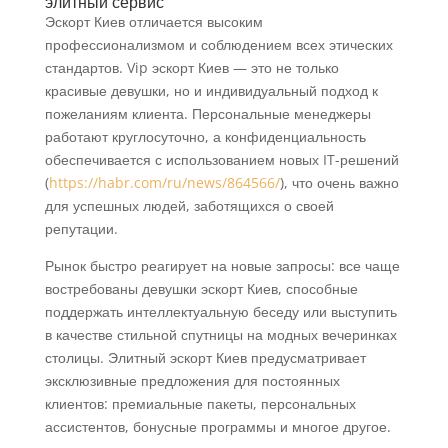
элитный сервис
Эскорт Киев отличается высоким
профессионализмом и соблюдением всех этических
стандартов. Vip эскорт Киев — это не только
красивые девушки, но и индивидуальный подход к
пожеланиям клиента. Персональные менеджеры
работают круглосуточно, а конфиденциальность
обеспечивается с использованием новых IT-решений
(
https://habr.com/ru/news/864566/
), что очень важно
для успешных людей, заботящихся о своей
репутации.
Рынок быстро реагирует на новые запросы: все чаще
востребованы девушки эскорт Киев, способные
поддержать интеллектуальную беседу или выступить
в качестве стильной спутницы на модных вечеринках
столицы. Элитный эскорт Киев предусматривает
эксклюзивные предложения для постоянных
клиентов: премиальные пакеты, персональных
ассистентов, бонусные программы и многое другое.