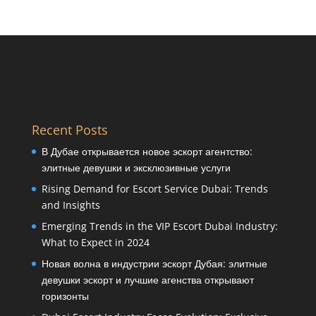
Recent Posts
В Дубае открывается новое эскорт агентство:
элитные девушки и эксклюзивные услуги
Rising Demand for Escort Service Dubai: Trends
and Insights
Emerging Trends in the VIP Escort Dubai Industry:
What to Expect in 2024
Новая волна в индустрии эскорт Дубая: элитные
девушки эскорт и лучшие агенства открывают
горизонты