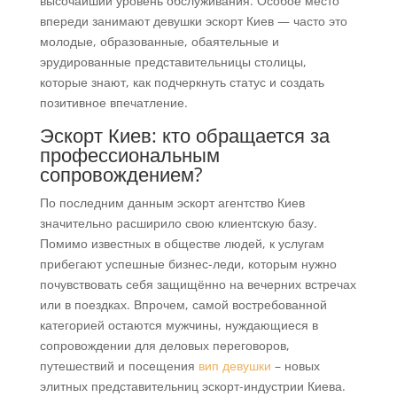
высочайший уровень обслуживания. Особое место
впереди занимают девушки эскорт Киев — часто это
молодые, образованные, обаятельные и
эрудированные представительницы столицы,
которые знают, как подчеркнуть статус и создать
позитивное впечатление.
Эскорт Киев: кто обращается за
профессиональным
сопровождением?
По последним данным эскорт агентство Киев
значительно расширило свою клиентскую базу.
Помимо известных в обществе людей, к услугам
прибегают успешные бизнес-леди, которым нужно
почувствовать себя защищённо на вечерних встречах
или в поездках. Впрочем, самой востребованной
категорией остаются мужчины, нуждающиеся в
сопровождении для деловых переговоров,
путешествий и посещения
вип девушки
– новых
элитных представительниц эскорт-индустрии Киева.