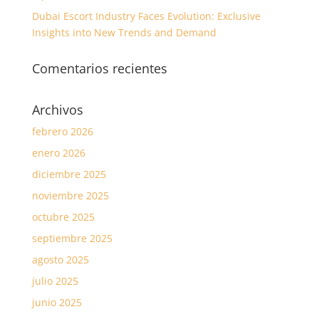
Dubai Escort Industry Faces Evolution: Exclusive
Insights into New Trends and Demand
Comentarios recientes
Archivos
febrero 2026
enero 2026
diciembre 2025
noviembre 2025
octubre 2025
septiembre 2025
agosto 2025
julio 2025
junio 2025