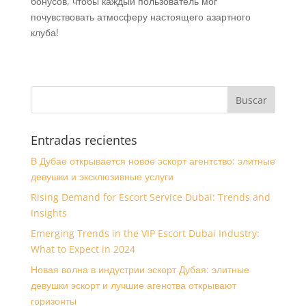
бонусов, чтобы каждый пользователь мог
почувствовать атмосферу настоящего азартного
клуба!
Entradas recientes
В Дубае открывается новое эскорт агентство: элитные
девушки и эксклюзивные услуги
Rising Demand for Escort Service Dubai: Trends and
Insights
Emerging Trends in the VIP Escort Dubai Industry:
What to Expect in 2024
Новая волна в индустрии эскорт Дубая: элитные
девушки эскорт и лучшие агенства открывают
горизонты