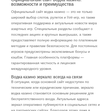
возможности и преимущества
Официальный сайт водка казино — это не только
широкий выбор слотов, рулеток и live-игр, но также
оперативная поддержка и актуальные новости мира
азартных игр. Специальные разделы сообщают о
последних акциях и крупных выигрышах, а также
предоставляют полную информацию по платежным
методам и правилам безопасности. Для постоянных
игроков предусмотрены эксклюзивные бонусы и
кэшбэк. Главная особенность платформы —
гарантированная честность и лицензия
международного уровня.
Водка казино зеркало: всегда на связи
В ситуации, когда основной сайт недоступен по
техническим или юридическим причинам, зеркало
водка казино становится основным решением для
беспрепятственного входа. Актуальные адреса
зеркал оперативно публикуются в социальных сетях и
на партнерских сайтах. Благодаря этому даже в