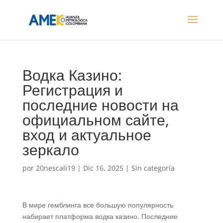
Водка Казино:
Регистрация и
последние новости на
официальном сайте,
вход и актуальное
зеркало
por
20nescali19
|
Dic 16, 2025
| Sin categoría
В мире гемблинга все большую популярность
набирает платформа водка казино. Последние