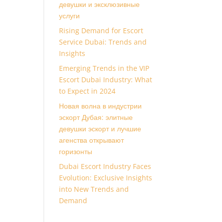
девушки и эксклюзивные
услуги
Rising Demand for Escort
Service Dubai: Trends and
Insights
Emerging Trends in the VIP
Escort Dubai Industry: What
to Expect in 2024
Новая волна в индустрии
эскорт Дубая: элитные
девушки эскорт и лучшие
агенства открывают
горизонты
Dubai Escort Industry Faces
Evolution: Exclusive Insights
into New Trends and
Demand