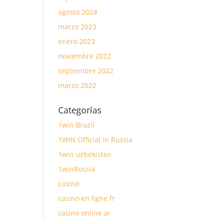
agosto 2024
marzo 2023
enero 2023
noviembre 2022
septiembre 2022
marzo 2022
Categorías
1win Brazil
1WIN Official In Russia
1win uzbekistan
1winRussia
casino
casino en ligne fr
casino online ar