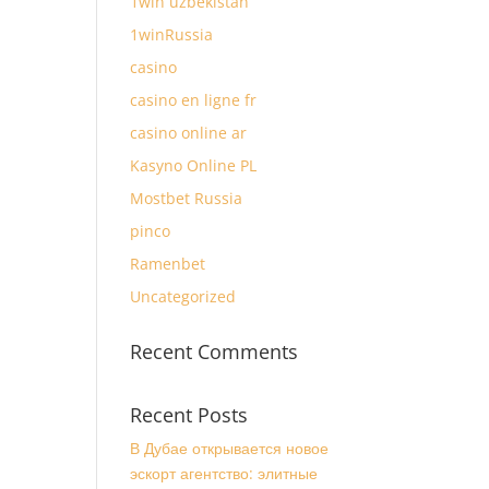
1win uzbekistan
1winRussia
casino
casino en ligne fr
casino online ar
Kasyno Online PL
Mostbet Russia
pinco
Ramenbet
Uncategorized
Recent Comments
Recent Posts
В Дубае открывается новое
эскорт агентство: элитные