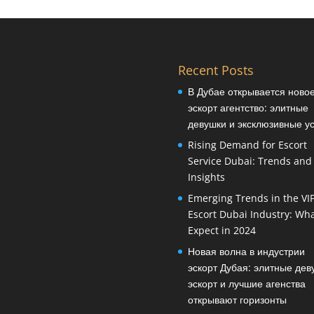
Recent Posts
В Дубае открывается ново
эскорт агентство: элитные
девушки и эксклюзивные ус
Rising Demand for Escort
Service Dubai: Trends and
Insights
Emerging Trends in the VI
Escort Dubai Industry: Wha
Expect in 2024
Новая волна в индустрии
эскорт Дубая: элитные дев
эскорт и лучшие агенства
открывают горизонты