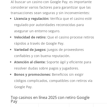
Al buscar un casino con Google Pay, es importante
considerar varios factores para garantizar que las
transacciones sean seguras y sin inconvenientes:
Licencia y regulación:
Verifica que el casino esté
regulado por autoridades reconocidas para
asegurar un entorno seguro.
Velocidad de retiro:
Que el casino procese retiros
rápidos a través de Google Pay.
Variedad de juegos:
Juegos de proveedores
confiables y con buena reputación.
Atención al cliente:
Soporte ágil y eficiente para
resolver dudas sobre pagos y jugadores.
Bonos y promociones:
Beneficios sin exigir
códigos complicados, compatibles con retiros vía
Google Pay.
Top casinos en línea 2025 con retiro Google
Pay