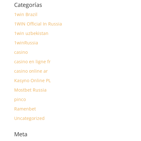
Categorías
1win Brazil
1WIN Official In Russia
1win uzbekistan
1winRussia
casino
casino en ligne fr
casino online ar
Kasyno Online PL
Mostbet Russia
pinco
Ramenbet
Uncategorized
Meta