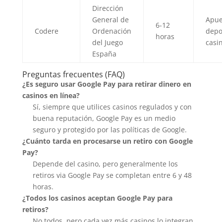
Dirección
General de
Apue
6-12
Codere
Ordenación
depo
horas
del Juego
casi
España
Preguntas frecuentes (FAQ)
¿Es seguro usar Google Pay para retirar dinero en
casinos en línea?
Sí, siempre que utilices casinos regulados y con
buena reputación, Google Pay es un medio
seguro y protegido por las políticas de Google.
¿Cuánto tarda en procesarse un retiro con Google
Pay?
Depende del casino, pero generalmente los
retiros via Google Pay se completan entre 6 y 48
horas.
¿Todos los casinos aceptan Google Pay para
retiros?
No todos, pero cada vez más casinos lo integran