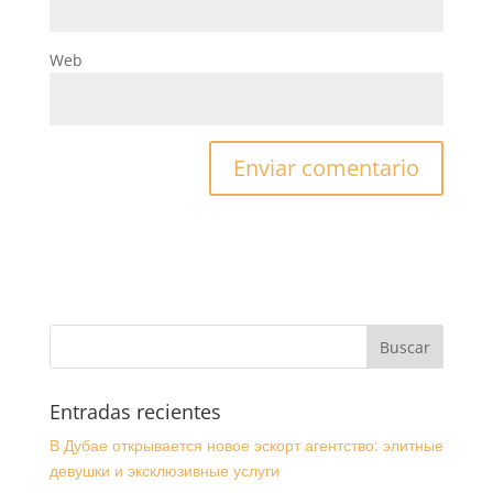
Web
Entradas recientes
В Дубае открывается новое эскорт агентство: элитные
девушки и эксклюзивные услуги