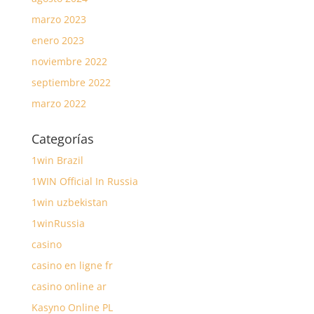
marzo 2023
enero 2023
noviembre 2022
septiembre 2022
marzo 2022
Categorías
1win Brazil
1WIN Official In Russia
1win uzbekistan
1winRussia
casino
casino en ligne fr
casino online ar
Kasyno Online PL