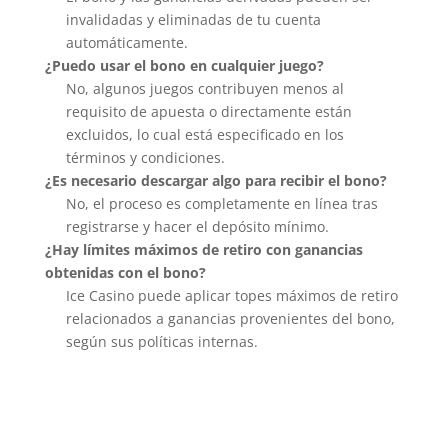
invalidadas y eliminadas de tu cuenta
automáticamente.
¿Puedo usar el bono en cualquier juego?
No, algunos juegos contribuyen menos al
requisito de apuesta o directamente están
excluidos, lo cual está especificado en los
términos y condiciones.
¿Es necesario descargar algo para recibir el bono?
No, el proceso es completamente en línea tras
registrarse y hacer el depósito mínimo.
¿Hay límites máximos de retiro con ganancias
obtenidas con el bono?
Ice Casino puede aplicar topes máximos de retiro
relacionados a ganancias provenientes del bono,
según sus políticas internas.