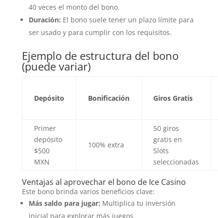
40 veces el monto del bono.
Duración:
El bono suele tener un plazo límite para
ser usado y para cumplir con los requisitos.
Ejemplo de estructura del bono
(puede variar)
Depósito
Bonificación
Giros Gratis
Primer
50 giros
depósito
gratis en
100% extra
$500
Slots
MXN
seleccionadas
Ventajas al aprovechar el bono de Ice Casino
Este bono brinda varios beneficios clave:
Más saldo para jugar:
Multiplica tu inversión
inicial para explorar más juegos.