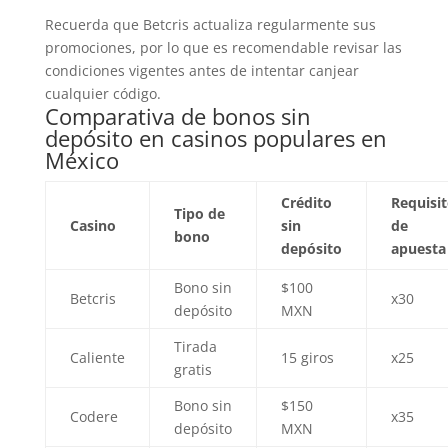
Recuerda que Betcris actualiza regularmente sus
promociones, por lo que es recomendable revisar las
condiciones vigentes antes de intentar canjear
cualquier código.
Comparativa de bonos sin
depósito en casinos populares en
México
Crédito
Requisi
Tipo de
Casino
sin
de
bono
depósito
apuesta
Bono sin
$100
Betcris
x30
depósito
MXN
Tirada
Caliente
15 giros
x25
gratis
Bono sin
$150
Codere
x35
depósito
MXN