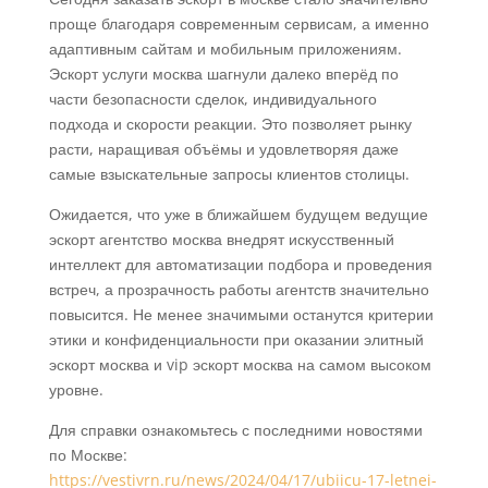
проще благодаря современным сервисам, а именно
адаптивным сайтам и мобильным приложениям.
Эскорт услуги москва шагнули далеко вперёд по
части безопасности сделок, индивидуального
подхода и скорости реакции. Это позволяет рынку
расти, наращивая объёмы и удовлетворяя даже
самые взыскательные запросы клиентов столицы.
Ожидается, что уже в ближайшем будущем ведущие
эскорт агентство москва внедрят искусственный
интеллект для автоматизации подбора и проведения
встреч, а прозрачность работы агентств значительно
повысится. Не менее значимыми останутся критерии
этики и конфиденциальности при оказании элитный
эскорт москва и vip эскорт москва на самом высоком
уровне.
Для справки ознакомьтесь с последними новостями
по Москве:
https://vestivrn.ru/news/2024/04/17/ubiicu-17-letnei-