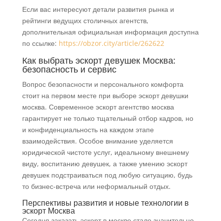
Если вас интересуют детали развития рынка и
рейтинги ведущих столичных агентств,
дополнительная официальная информация доступна
по ссылке:
https://obzor.city/article/262622
Как выбрать эскорт девушек Москва:
безопасность и сервис
Вопрос безопасности и персонального комфорта
стоит на первом месте при выборе эскорт девушки
москва. Современное эскорт агентство москва
гарантирует не только тщательный отбор кадров, но
и конфиденциальность на каждом этапе
взаимодействия. Особое внимание уделяется
юридической чистоте услуг, идеальному внешнему
виду, воспитанию девушек, а также умению эскорт
девушек подстраиваться под любую ситуацию, будь
то бизнес-встреча или неформальный отдых.
Перспективы развития и новые технологии в
эскорт Москва
Сегодня заказать эскорт в москве стало значительно