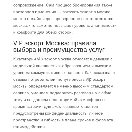
сопровождение. Сам процесс бронирования также
претерпел изменения — заказать эскорт в москве
можно онлайн через проверенное эскорт агентство
москва, что заметно повышает уровень анонимности
и комфорта для обеих сторон.
VIP эскорт Москва: правила
выбора и преимущества услуг
К категории vip эскорт москва относятся девушки с
модельной внешностью, образованием и высоким
уровнем коммуникативных навыков. Как показывают
отзывы потребителей, популярность vip эскорт
москвы определяется именно высоким стандартом
сервиса, умением поддержать разговор на любую
тему и созданием неповторимой атмосферы во
время встречи. Для эксклюзивных клиентов
предусмотрены конфиденциальность, личное
пространство и гибкость в плане сроков и формата
взаимодействия.