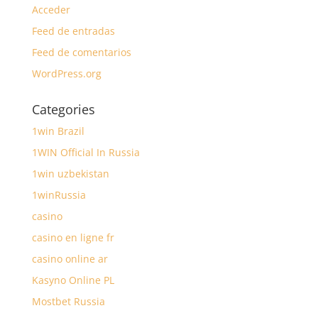
Acceder
Feed de entradas
Feed de comentarios
WordPress.org
Categories
1win Brazil
1WIN Official In Russia
1win uzbekistan
1winRussia
casino
casino en ligne fr
casino online ar
Kasyno Online PL
Mostbet Russia